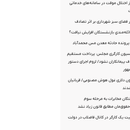
ز اختلال موقت در سامانه‌های خدماتی
 فضای سبز شهرداری بر اثر تصادف
عائله‌مندیِ بازنشستگان افزایش نیافت؟
 پرونده حادثه معدن مس محمدآباد
کسیون کارگری مجلس: پرداخت مستقیم
 پیمانکاران نشود/ لزوم اجرای دستور
هور
۳.۲ میلیون دلاری غول هوش مصنوعی/ قربانیان
دند
گان مخابرات به مرحله سوم
قوق‌مان مطابق قانون زیاد نشد
 یک کارگر در کانال فاضلاب در دولت