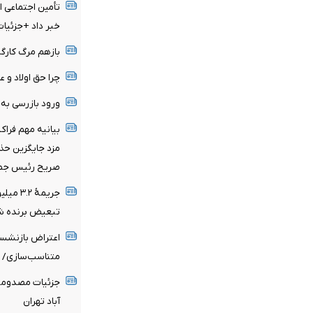
تأمین اجتماعی ا
خبر داد +جزئیات
بازهم مرگ کارگر
چرا حق اولاد و 
ورود بازرسی به
بیانیه مهم فرا
مزد جایگزین حذف
صریح رئیس جم
جریمۀ 
تبعیض برنده ش
اعتراض بازنشست
متناسب‌سازی/ ح
جزئیات مصدومیت
آباد تهران