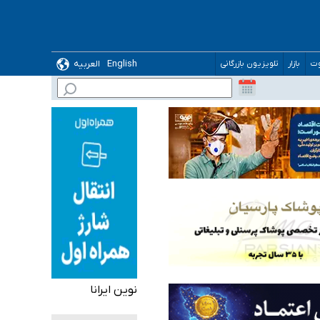
English
العربیه
وت
بازار
تلویزیون بازرگانی
 می‌شود
نوین ایرانا