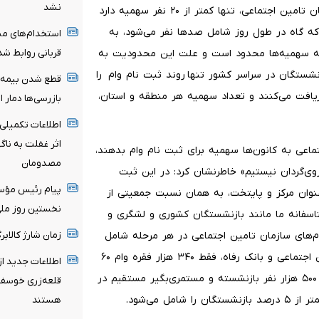
نشد
وی افزود: گاهی یک شهرستان باوجود دو هزار بازنشسته سازمان تامین اجتماعی، تنها کمتر از ۲۰ نفر سهمیه دارد
که گاه در طول روز شامل صدها نفر می‌شود، به
استخدام‌های مبه
قربانی روابط ش
 که سهمیه‌ها محدود است و علت این محدودیت به
زنشستگان در سراسر کشور تنها روند ثبت نام وام را
دریافت می‌کنند و تعداد سهمیه هر منطقه و استان،
بازرسی‌ها دمار ا
اطلاعات تکمیلی 
اثر غفلت به نا
جتماعی به کانون‌ها سهمیه برای ثبت نام وام بدهند،
مصدومان
وی‌گردان نیستیم» خاطرنشان کرد: در این ثبت
پیام رئیس مؤسس
عنوان مرکز و پایتخت، به همان نسبت جمعیتی از
نخستین روز ملی 
اسفانه ما مانند بازنشستگان کشوری و لشگری و
زمان شارژ کالاب
م‌های سازمان تامین اجتماعی در هر مرحله شامل
۴۰ هزار نفر در سراسر کشور می‌شود و امسال بنابر اعلام تامین اجتماعی و بانک رفاه، فقط ۳۴۰ هزار فقره وام ۶۰
اطلاعات جدید ا
میلیونی پرداخت می‌شود. این درحالی است که ما ۵ میلیون و ۵۰۰ هزار نفر بازنشسته و مستمری‌بگیر مستقیم در
قلعه‌زری خوسف/
ل می‌شود.
هستند