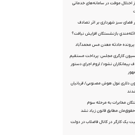
ز اختلال موقت در سامانه‌های خدماتی
 فضای سبز شهرداری بر اثر تصادف
عائله‌مندیِ بازنشستگان افزایش نیافت؟
 پرونده حادثه معدن مس محمدآباد
کسیون کارگری مجلس: پرداخت مستقیم
 پیمانکاران نشود/ لزوم اجرای دستور
هور
۳.۲ میلیون دلاری غول هوش مصنوعی/ قربانیان
دند
گان مخابرات به مرحله سوم
قوق‌مان مطابق قانون زیاد نشد
 یک کارگر در کانال فاضلاب در دولت