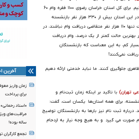
اختصاص وام برای بازنشستگان کارگری به شدت معترض هستیم. برای کل استان خراسان رضوی ۱۱۰۰ فقره وام ۶۰
میلیون تومانی در نظر گرفته شده است؛ این درحالی است که در این استان بیش از ۳۳۰ هزار نفر بازنشسته
سازمان تامین اجتماعی داریم. اگر از این تعداد در بهترین حالت تنها ۱۱۰ هزار نفر متقاضی دریافت وام نباشند، در
د، در بهترین حالت کمتر از یک درصد، وام دریافت
 علاوه سهمیه بسیار کم، به این معناست که بازنشستگان
ریافت نمی‌کنند!
ظاهری جلوگیری کنند. ما نباید خدمتی ارائه دهیم
آخرین اخ
زمان واریز معو
عی تهران)
با تاکید بر اینکه زمان ثبت‌نام و
برای پرداخت
شسته، برای همه استان‌ها یکسان است، گفت:
«استاد رحمانی» 
د. درباره ثبت نام نیز بارها به بازنشستگان توضیح
م صورت می گیرد و به هیچ وجه نیاز به ازدحام
ساله بوده!
تجمع کارگران تو