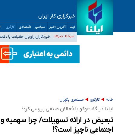
خبرگزاری کار ایران
تعویق آزمون ورودی دکترای تخصصی فرماندهی 
ایلنا
آخرین اخبار
سیاسی
اقتصادی
کارگری
اج
خبرنگاران راویان حقیقت با دغد
سرخط خبرها :
آخرین وضعیت شیوع عفونت‌های تن
هیچ پرستاری بازداشت یا اخراج نشده است/ از 
ثبت‌نام بخش عمده دانش‌آموزان مدارس ایرانی ا
خانه
کارگری
مستمری بگیران
ایلنا در گفت‌وگو با فعالان صنفی بررسی کرد؛
تبعیض در ارائه تسهیلات/ چرا سهمیه و م
اجتماعی ناچیز است؟!