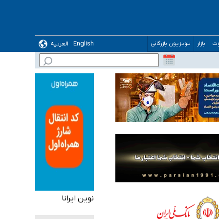
English
العربیه
وت
بازار
تلویزیون بازرگانی
 می‌شود
نوین ایرانا