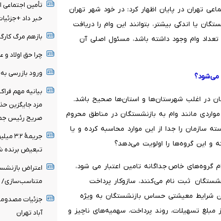
تأمین اجتماعی ا
عی تهران در پایان اظهار کرد: در خود شهر تهران
خبر داد +جزئیات
زنشستگان یا اندکی بیشتر، بتوانند این وام را دریافت
بازهم مرگ کارگر
و تعداد وام وجود داشته باشد، مسئول اصلی آن
چرا حق اولاد و 
ورود بازرسی به
 می‌شود؟
بیانیه مهم فرا
 در اغلب شهرستان‌ها و استان‌ها صحیح باشد.
مزد جایگزین حذف
واردی مانند وام به بازنشستگان در مناطق محروم
صریح رئیس جم
سته سازمان را جدا از این موارد محاسبه کرده و یا
جریمۀ 
تبعیض برنده ش
 گروه‌های خاص جداگانه تامین اعتبار می شود،
اعتراض بازنشست
نشستگان ثبت نام می‌کنند، سازوکار پرداخت
متناسب‌سازی/ ح
 این شرایط معیشتی حساس بازنشستگان به ویژه
جزئیات مصدومیت
 مبلغ تسهیلات، روند پرداخت، سهمیه‌های ناچیز و
آباد تهران