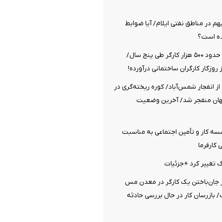
م در مناطق نفتی ایلام/ آیا ضوابط
ده است؟
قطع شدن بیمه حدود ۵۰۰ هزار کارگر طی پنج سال/
ز روزگار کارگران ساختمانی درآورده!
از انفجار شمس‌آباد/ کوره ریخته‌گری در
گهان منفجر شد/ آخرین وضعیت
ه کار و تأمین اجتماعی به مناسبت
کارفرما
رگ تغییر کرد +جزئیات
ز جان‌باختن یک کارگر در معدن مس
 بازرسان کار در حال بررسی حادثه