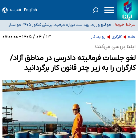
English
العربیه
۴۰ تا ۵۰ روز گرمای نسبی در پیش داریم/ دمای تهران به ۳۸ درجه می‌رسد
موضع وزارت بهداشت درباره ظرفیت پزشکی کنکور ۱۴۰۵: خواستار
سرخط خبرها :
اصلاح ظرفیت‌ها هستیم، اما هنوز پاسخ مشخصی نگرفته‌ایم
تعویق آزمون ورودی دکترای تخصصی فرماندهی صحنه عملیات و
خبرنگاران راویان حقیقت با دغدغه نان، مسکن و بیمه
دکترای تخصصی جغرافیای نظامی دافوس آجا
۱۳ / ۰۴ / ۱۴۰۵ - ۰۷:۰۰:۰۰
خانه
کارگری
روابط کار
آخرین وضعیت شیوع عفونت‌های تنفسی در کشور/ خوزستان و کرمان بالاتر از
ایلنا بررسی می‌کند؛
آستانه هشدار
لغو جلسات فرمالیته دادرسی در مناطق آزاد/
کارگران را به زیر چتر قانون کار برگردانید