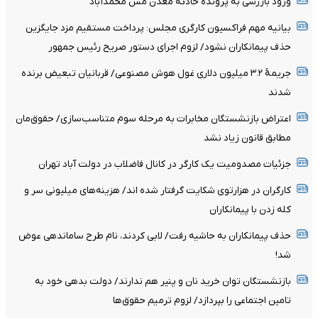
ورود بازرسی به پرونده حادثه معدن مس محمدآباد
بیانیه مهم فراکسیون کارگری مجلس: پرداخت مستقیم مزد جایگزین
حذف پیمانکاران نشود/ لزوم اجرای دستور صریح رئیس جمهور
جریمۀ ۳.۲ میلیون دلاری غول هوش مصنوعی/ قربانیان تبعیض برنده
شدند
اعتراض بازنشستگان مخابرات به مرحله سوم متناسب‌سازی/ حقوق‌مان
مطابق قانون زیاد نشد
جزئیات مصدومیت یک کارگر در کانال فاضلاب در دولت آباد تهران
کارگران در هزارتوی شکایت گرفتار شده اند/ هزینه‌های میلیونی سر و
کله زدن با پیمانکاران
حذف پیمانکاران به حاشیه رفت/ لابی کردند، نام طرح ساماندهی عوض
شد!
بازنشستگان توان خرید نان و پنیر هم ندارند/ دولت بدهی خود به
تامین اجتماعی را بپردازد/ لزوم ترمیم حقوق‌ها