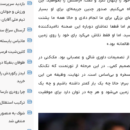
ود را پنهان نکرد و گفت: «راستش را بخواهید، این
بازدید سرپرست 
ی‌کنیم، صدور چنین جریمه‌ای برای او بسیار
ورزش و جوانان ا
ی بزرگی برای ما انجام دادی و حالا همه ما پشتت
تیم ملی آقایان 
م اما قطعا تماشای دوباره این صحنه ناامیدکننده
آرسنال سراغ ستا
د، اما او فقط تلاش می‌کرد پای خود را روی زمین
ماتیاس یایسله 
المانه بود.»
کلین‌شیت فرعبا
از تصمیمات داوری شاکی و عصبانی بود. مک‌کنی در
طوفان بنفیکا در اروپا؛ ۶ گل به قلب‌ها
صمیم کمی... در این مرحله از تورنمنت که تک‌تک
لیدز رکوردش را
مسخره و بی‌اساس است. در نهایت، وظیفه من این
خرید
 ببرم؛ حالا چه یک یار کمتر داشته باشیم و چه یک
چرا رودری بارسا 
 زمین می‌شود و هر چه در توان دارد برای موفقیت
ترکیب استقلال 
شوک به منصوریا
منتفی شد