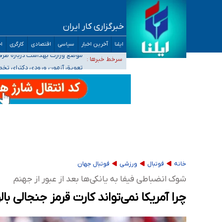
خبرگزاری کار ایران
۴۰ تا ۵۰ روز گرمای نسبی در پیش داریم/ دمای تهران به ۳۸ درجه می‌رسد
ایلنا
آخرین اخبار
سیاسی
اقتصادی
کارگری
اج
موضع وزارت بهداشت درباره ظرفیت پزشکی کنکور ۱۴۰۵: خواستار اصلاح ظرفیت‌ها هستیم، اما هنوز پاسخ مشخصی نگرفت
سرخط خبرها :
تعویق آزمون ورودی دکترای تخ
خبرنگاران راویان حقیقت با دغدغه نان، مسکن و
آخرین وضعیت شیوع عفونت‌های تنفسی در کشور/ 
خانه
فوتبال
ورزشی
فوتبال جهان
شوک انضباطی فیفا به یانکی‌ها بعد از عبور از جهنم
چرا آمریکا نمی‌تواند کارت قرمز جنجالی بال