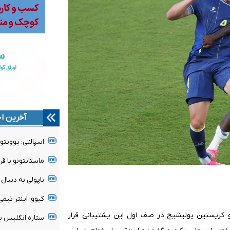
آخرین اخ
اسپالتی: یوونتو
ماستانتونو با قر
ناپولی به دنبا
کیوو: اینتر تی
 کریستین پولیشیچ در صف اول این پشتیبانی قرار
ستاره انگلیس ب