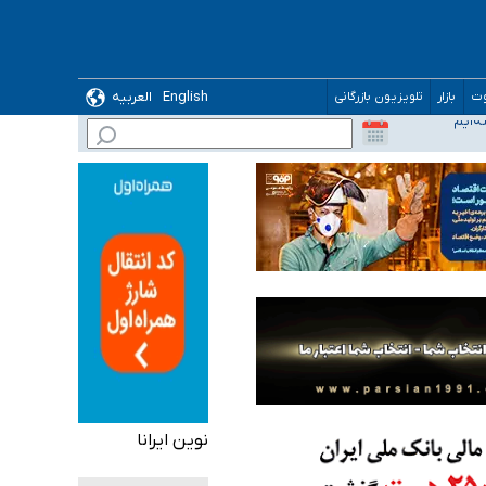
English
العربیه
وت
بازار
تلویزیون بازرگانی
نوین ایرانا