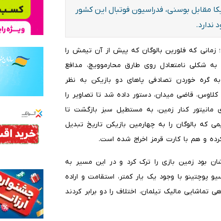
ریکا مقابل بوسنی، فدراسیون فوتبال این کشور
ندارد.
 جنجالی در دقیقه ۶۱ مسابقه رخ داد؛ زمانی که فلورین بالوگان که پیش از آن تیمش را
به شکلی نامتعادل روی طارق محارموویچ، مدافع
به گره خوردن تصادفی پاهای دو بازیکن به نظر
 اتاق کمک‌داور ویدئویی (VAR) به رافائل کلاوس، قاضی میدان، دستور داده شد تا تصاویر را
 مانیتور کنار زمین، به مستطیل سبز بازگشت تا
ی که بالوگان را به چهارمین بازیکن تاریخ تبدیل
ده و هم با کارت قرمز اخراج شده است.
ان بود زمین بازی را ترک کرد و در این مسیر به
یو پوچتینو با وجود یک یار کمتر، استقامت و اراده
 تماشایی مالیک تیلمان، اختلاف را دو برابر کردند