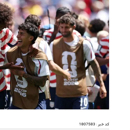
کد خبر :
1807583