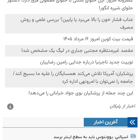
آخرین اخبار
اسپالتی: یوونتوس باید به سطح اینتر برسد