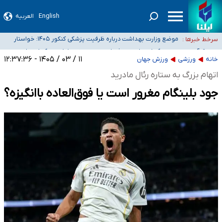
English
العربیه
۴۰ تا ۵۰ روز گرمای نسبی در پیش داریم/ دمای تهران به ۳۸ درجه می‌رسد
موضع وزارت بهداشت درباره ظرفیت پزشکی کنکور ۱۴۰۵: خواستار
سرخط خبرها :
اصلاح ظرفیت‌ها هستیم، اما هنوز پاسخ مشخصی نگرفته‌ایم
تعویق آزمون ورودی دکترای تخصصی فرماندهی صحنه عملیات و
خبرنگاران راویان حقیقت با دغدغه نان، مسکن و بیمه
دکترای تخصصی جغرافیای نظامی دافوس آجا
۱۱ / ۰۳ / ۱۴۰۵ - ۱۲:۳۷:۳۶
خانه
ورزشی
ورزش جهان
آخرین وضعیت شیوع عفونت‌های تنفسی در کشور/ خوزستان و کرمان بالاتر از
اتهام بزرگ به ستاره رئال مادرید
آستانه هشدار
جود بلینگام مغرور است یا فوق‌العاده باانگیزه؟