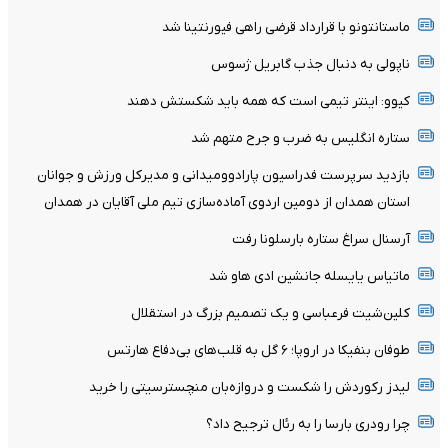
ماستانتونو با قرارداد قرضی راهی فیورنتینا شد
ناپولی به دنبال جذب گابریل ژسوس
کیوو: اینتر تیمی است که همه باید شکستش دهند
ستاره انگلیس به ضرب و جرح متهم شد
بازدید سرپرست فدراسیون پارادوومیدانی و مدیرکل ورزش و جوانان
استان همدان از دومین اردوی آماده‌سازی تیم ملی آقایان در همدان
آرسنال سراغ ستاره بارسلونا رفت
ماتیاس یایسله جانشین ادی هاو شد
کلین‌شیت فرعباسی و یک تصمیم بزرگ در استقلال
طوفان بنفیکا در اروپا؛ ۶ گل به قلب‌های بی‌دفاع هارتس
لیدز رکوردش را شکست و دروازه‌بان منچسترسیتی را خرید
چرا رودری بارسا را به رئال ترجیح داد؟