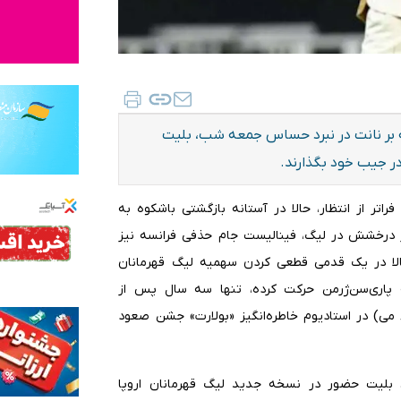
به بر نانت در نبرد حساس جمعه شب، بلیت
در جیب خود بگذارند.
اتر از انتظار، حالا در آستانه بازگشتی باشکوه به
 بر درخشش در لیگ، فینالیست جام حذفی فرانسه نیز
روند، حالا در یک قدمی قطعی کردن سهمیه لیگ قهرمانان
ه پاری‌سن‌ژرمن حرکت کرده، تنها سه سال پس از
آخرین حضورش در دور گروهی، می‌تواند همین جمعه شب (۸ می) در استادیوم خاطره‌انگیز «بولارت» جشن صعود
ن بلیت حضور در نسخه جدید لیگ قهرمانان اروپا