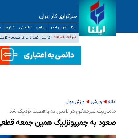
خبرگزاری کار ایران
ضرورت آموزش حریم خصوصی در فضای آنلاین در 
ایلنا
آخرین اخبار
سیاسی
اقتصادی
کارگری
اج
مجرمان از ترس رسوایی
افزایش تعداد مراکز همسان‌گزینی به ۲۳۰ مرکز/ بررسی صلاحیت و نظارت‌ها به سازمان تبلیغات و
سرخط خبرها :
۴۰ تا ۵۰ روز گرمای نسبی در پیش داریم/ دمای تهران به ۳۸ درجه می‌رسد
موضع وزارت بهداشت درباره ظرفیت پزشکی کنکور ۱۴۰۵: خواستار اصلاح ظرفیت‌ها هستیم، اما هنوز پاسخ مشخصی نگرفت
تعویق آزمون ورودی دکترای تخصصی فرماندهی 
خانه
ورزشی
ورزش جهان
ماموریت غیرممکن در لانس به واقعیت نزدیک شد
صعود به چمپیونزلیگ همین جمعه قطعی