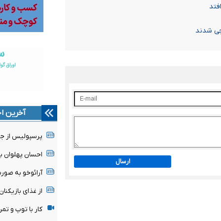
فتد
چی شدند
آخرین اخ
پرسپولیس از ج
احسان پهلوان 
ارسال
آرائوخو به صور
از غذای بازیکنا
کار با توپ و تمر