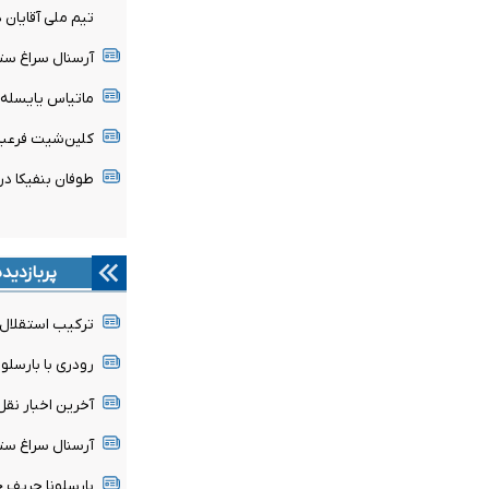
تیم ملی آقایان 
آرسنال سراغ ستا
ماتیاس یایسله 
کلین‌شیت فرعبا
طوفان بنفیکا در اروپا؛ ۶ گل به قلب‌ها
پربازدید
ترکیب استقلال 
رودری با بارسلون
آخرین اخبار نقل 
آرسنال سراغ ستا
بارسلونا حریف ج