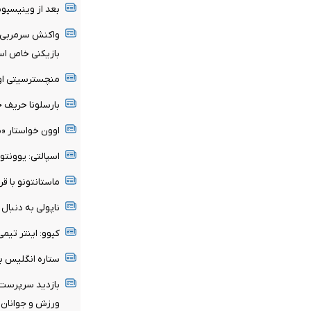
بعد از وینیسیو
واکنش سرمربی مو
بازیکنی خاص ا
منچسترسیتی اولی
بارسلونا حریف ج
اوون خواستار «
اسپالتی: یوونتو
ماستانتونو با قر
ناپولی به دنبا
کیوو: اینتر تی
ستاره انگلیس ب
بازدید سرپرست 
ورزش و جوانان ا