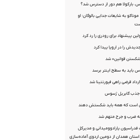
س، بارکولا هم دور از دسترس شد؟
ناکو به شایعات جدایی بالوگان؛ او
ست
ن پیشنهاد برای رودری را رد کرد
دیدش را در اروپا پیدا کرد
شکستن قوانین» شد
س باید به سطح اینتر برسد
ارداد قرضی راهی فیورنتینا شد
ل جذب گابریل ژسوس
می است که همه باید شکستش دهند
ه ضرب و جرح متهم شد
فدراسیون پارادوومیدانی و مدیرکل
ستان همدان از دومین اردوی آماده‌سازی