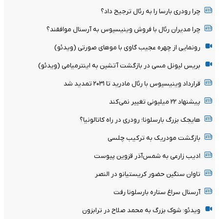
چرا رودری بارسا را به رئال ترجیح داد؟
چرا مدیران رئال با فروش وینیسیوس به آرسنال موافقند؟
رونمایی از چهره عجیب گاوی با موهای صورتی (ویدئو)
بریس لیونل مسی در بازگشت آتشین به اینترمیامی (ویدئو)
قرارداد وینیسیوس با رئال مادرید تا ۲۰۳۱ تمدید شد
پیشنهاد ۲۲ میلیونی تغییر نمی‌کند
هایجک بزرگ بارسلونا؛ رودری در راه کاتالونیا؟
بازگشت مودریک به ترکیب چلسی
ادیب زارعی به شمس‌آذر قزوین پیوست
تاوان سنگین حضور کریستیانو در النصر
آرسنال سراغ ستاره بارسلونا رفت
ویدئو: شوک بزرگ به محمد صلاح در ترابزون