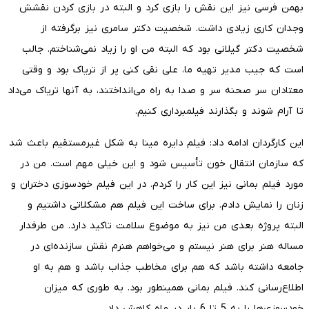
بهمن فرسی نیز این نقش را بازی کرد و البته در بازی کردن نقشش
وجدان کاری زیادی داشت. شخصیت دکتر سامری نیز برگرفته از
شخصیت دکتر گیلانی بود که البته من او را زیاد نمی‌شناختم. جالب
است که جیب مدیر تهیه ما، علی نقی کنی پر از تریاک بود و وقتی
معتادان سر صحنه سر و صدا به راه می‌انداختند، به آنها تریاک می‌داد
تا آرام شوند و بگذارند فیلمبرداری کنیم.
این کارگردان ادامه داد: فیلم دایره مینا به شکل غیرمستقیم باعث شد
که سازمان انتقال خون تأسیس شود و این خیلی مهم است. من در
مورد فیلم بمانی نیز این کار را کردم. در این فیلم خودسوزی دختران و
زنان را نمایش دادم. برای ساخت این فیلم هم مشکلاتی داشتیم و
البته پروژه بعدی من نیز به موضوع سلامت تاکید دارد. من طرفدار
مساله هنر برای هنر نیستم و می‌خواهم هنرم نقش سازنده‌ای در
جامعه داشته باشد که هم برای مخاطب جذاب باشد و هم به او
اطلاع‌رسانی کند. فیلم بمانی همینطور بود. به طوری که میزان
خودسوزی‌ها را به 5 تا 6 بار در ماه کاهش داد.