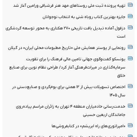
تهیه پرونده ثبت ملی روستاهای مهد هنر فرشبافی ورامین آغاز شد
جایزه بهترین کتاب روباه شنی به انتخاب نوجوانان
دزفول آماده تبدیل بافت تاریخی ۲۷۰ هکتاری به محور توسعه گردشگری
است
رونمایی از پوستر همایش ملی «تاریخ مطبوعات محلی ایران» در گیلان
یونسکو گفت‌وگوی جهانی تامین مالی فرهنگ را برای تقویت
سرمایه‌گذاری در میراث‌فرهنگی آغاز کرد/ طراحی نظام نوین برای صنایع
خلاق
اختصاص تسهیلات بیش از ۱۲ همتی برای بوم‌گردی و صنایع‌دستی در
سال ۱۴۰۵
خدمت‌رسانی خادمیاران منطقه ۴ تهران به زائران مراسم پیاده‌روی
جاماندگان اربعین حسینی
«امپراتوری‌های راه ابریشم» در کتابفروشی‌ها