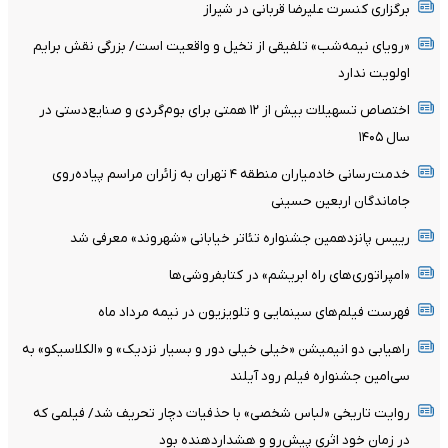
برگزاری کنسرت علیرضا قربانی در شیراز
«رویای نیمه‌شب» تلفیقی از تخیل و واقعیت است/ بزرگی نقش برایم
اولویت ندارد
اختصاص تسهیلات بیش از ۱۲ همتی برای بوم‌گردی و صنایع‌دستی در
سال ۱۴۰۵
خدمت‌رسانی خادمیاران منطقه ۴ تهران به زائران مراسم پیاده‌روی
جاماندگان اربعین حسینی
رییس پانزدهمین جشنواره تئاتر خیابانی «شهروند» معرفی شد
«امپراتوری‌های راه ابریشم» در کتابفروشی‌ها
فهرست فیلم‌های سینمایی و تلویزیون در نیمه مرداد ماه
راهیابی دو انیمیشن «خیلی خیلی دور و بسیار نزدیک» و «الکلاسیکو» به
سی‌امین جشنواره فیلم رود آیلند
روایت تاریخی «لباس شخصی» با حذفیات دچار تحریف شد/ فیلمی که
در زمان خود اثری پیش‌رو و هشداردهنده بود