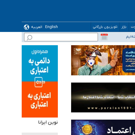
English
العربیه
وت
بازار
تلویزیون بازرگانی
نوین ایرانا