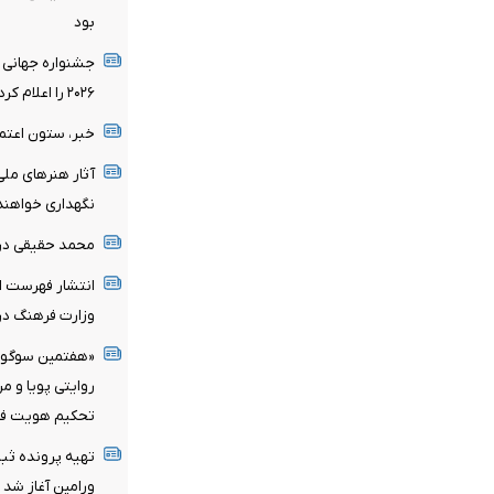
بود
جشنواره جهانی 
۲۰۲۶ را اعلام کرد/ اثری از ایران در میان نامزدها
خبر، ستون اعتم
آثار هنرهای ملی
نگهداری خواهند
محمد حقیقی د
انتشار فهرست اع
وزارت فرهنگ در 
«هفتمین سوگواره
روایتی پویا و م
تحکیم هویت فر
تهیه پرونده ثب
ورامین آغاز شد