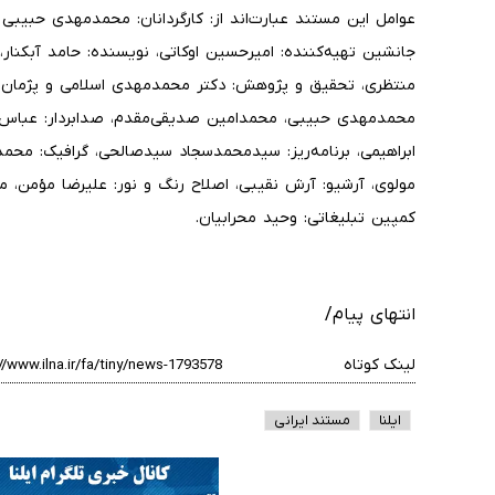
عوامل این مستند عبارت‌اند از: کارگردانان: محمدمهدی حبیبی و
جانشین تهیه‌کننده: امیرحسین اوکاتی، نویسنده: حامد آبکنار
منتظری، تحقیق و پژوهش: دکتر محمدمهدی اسلامی و پژمان عرب،
محمدمهدی حبیبی، محمدامین صدیقی‌مقدم، صدابردار: عباس
ابراهیمی، برنامه‌ریز: سیدمحمدسجاد سیدصالحی، گرافیک: محمد
مولوی، آرشیو: آرش نقیبی، اصلاح رنگ و نور: علیرضا مؤمن، مش
کمپین تبلیغاتی: وحید محرابیان.
انتهای پیام/
لینک کوتاه
ایلنا
مستند ایرانی