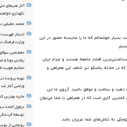
آثار هنرهای ملی
نگهداری خواهند
محمد حقیقی د
انتشار فهرست اع
ت: بسیار خوشحالم که ما را شایسته حضور در این
وزارت فرهنگ در 
تیم.
«هفتمین سوگواره
ست‌داشتنی‌ترین اقشار جامعه هستند و مردم ایران
روایتی پویا و م
ر که در حادثه پلاسکو نیز شاهد این همراهی و
تحکیم هویت فر
تهیه پرونده ثب
ورامین آغاز شد
ات دهید و سلامت و موفق باشید. آرزوی ما این
جایزه بهترین کت
 کمترین کاری است که در همراهی با شما می‌توان
توسعه گردشگر
 کوچکی به تلاش‌های شما عزیزان باشد.
رونمایی از پوس