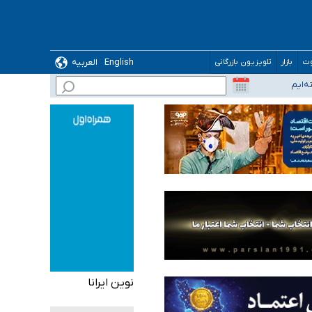
English
العربیه
وت
بازار
تلویزیون بازرگانی
نوین ایرانا