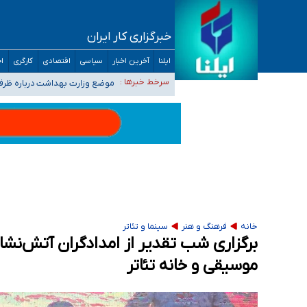
خبرگزاری کار ایران
۴۰ تا ۵۰ روز گرمای نسبی در پیش داریم/ دمای تهران به ۳۸ درجه می‌رسد
ایلنا
آخرین اخبار
سیاسی
اقتصادی
کارگری
اج
موضع وزارت بهداشت درباره ظرفیت پزشکی کنکور ۱۴۰۵: خواستار اصلاح ظرفیت‌ها
سرخط خبرها :
تعویق آزمون ورودی دکترای تخ
خبرنگاران راویان حقیقت با دغدغه نان، مسکن و
آخرین وضعیت شیوع عفونت‌های تنفسی در کشور/ 
خانه
فرهنگ و هنر
سینما و تئاتر
برگزاری شب تقدیر از امدادگران آتش‌نشا
موسیقی و خانه تئاتر