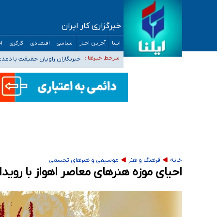
خبرگزاری کار ایران
تعویق آزمون ورودی دکترای تخصصی فرماندهی 
ایلنا
آخرین اخبار
سیاسی
اقتصادی
کارگری
اج
خبرنگاران راویان حقیقت با دغد
سرخط خبرها :
آخرین وضعیت شیوع عفونت‌های تن
هیچ پرستاری بازداشت یا اخراج نشده است/ از 
ثبت‌نام بخش عمده دانش‌آموزان مدارس ایرانی ا
خانه
فرهنگ و هنر
موسیقی و هنرهای تجسمی
احیای موزه هنرهای معاصر اهواز با روید