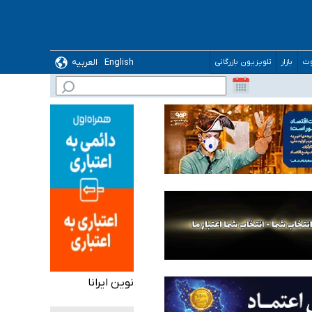
English
العربیه
وت
بازار
تلویزیون بازرگانی
 می‌شود
نوین ایرانا