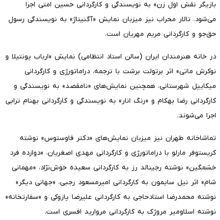
بازیگر نقش اول زن» به نویسندگی و کارگردانی حسین امتی اجرا
می‌شود. تالار محراب نیز میزبان نمایش «آگنیتاژ» به نویسندگی رسول
حق‌جو و کارگردانی مریم مهریان است.
در خانه هنرمندان ایران (سالن استاد انتظامی) نمایش «ارباب پونتیلا و
نوکرش ماتی» اثر برتولت برشت با ترجمه، دراماتورژی و کارگردانی
میکاییل شهرستانی، همچنین نمایش‌های «نامقصد» به نویسندگی و
کارگردانی رضا بهکام و «رنگ انار» به نویسندگی و کارگردانی بهنام ترابی
اجرا می‌شوند.
تماشاخانه طهران نیز میزبان نمایش‌های «دکتر فاوستوس» نوشته
کریستوفر مارلو با دراماتورژی و کارگردانی مهدی اصغریان، «دوازده فرد
خشمگین» نوشته رجینالد رز به کارگردانی سعیده خوش‌نژاد، «مهمانی
شام» اثر نیل سایمون به کارگردانی امیرمسعود رجبی، «جهانی دیگر»
نوشته محمدرضا استادحاجی به کارگردانی علیرضا پازوکی و «سفارتخانه»
نوشته اسلاومیر مروژک به کارگردانی مروارید افسری است.