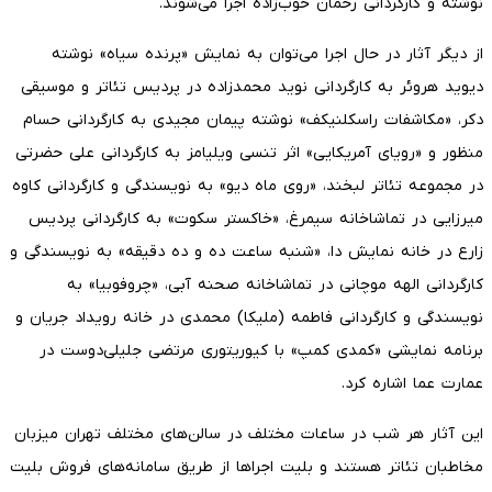
نوشته و کارگردانی رحمان خوب‌زاده اجرا می‌شوند.
از دیگر آثار در حال اجرا می‌توان به نمایش «پرنده سیاه» نوشته
دیوید هروئر به کارگردانی نوید محمدزاده در پردیس تئاتر و موسیقی
دکر، «مکاشفات راسکلنیکف» نوشته پیمان مجیدی به کارگردانی حسام
منظور و «رویای آمریکایی» اثر تنسی ویلیامز به کارگردانی علی حضرتی
در مجموعه تئاتر لبخند، «روی ماه دیو» به نویسندگی و کارگردانی کاوه
میرزایی در تماشاخانه سیمرغ، «خاکستر سکوت» به کارگردانی پردیس
زارع در خانه نمایش دا، «شنبه ساعت ده و ده دقیقه» به نویسندگی و
کارگردانی الهه موچانی در تماشاخانه صحنه آبی، «چروفوبیا» به
نویسندگی و کارگردانی فاطمه (ملیکا) محمدی در خانه رویداد جریان و
برنامه نمایشی «کمدی کمپ» با کیوریتوری مرتضی جلیلی‌دوست در
عمارت عما اشاره کرد.
این آثار هر شب در ساعات مختلف در سالن‌های مختلف تهران میزبان
مخاطبان تئاتر هستند و بلیت اجراها از طریق سامانه‌های فروش بلیت