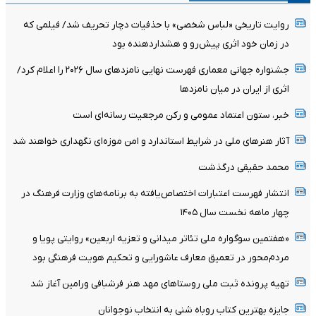
روایت تاریخی «لباس شخصی» با حذفیات دچار تحریف شد/ فیلمی که
در زمان خود اثری پیش‌رو و هشداردهنده بود
جشنواره جهانی معماری فهرست نهایی نامزدهای سال ۲۰۲۶ را اعلام کرد/
اثری از ایران در میان نامزدها
خبر، ستون اعتماد عمومی و رکن مرجعیت رسانه‌ای است
آثار هنرهای ملی در شرایط استاندارد و امن موزه‌ای نگهداری خواهند شد
محمد حقیقی درگذشت
انتشار فهرست اعتبارات اختصاص‌یافته به برنامه‌های وزارت فرهنگ در
چهار ماهه نخست سال ۱۴۰۵
«هفتمین سوگواره ملی تئاتر میدانی و تعزیه اربعین» روایتی پویا و
مردم‌محور در تعمیق معارف عاشورایی و تحکیم هویت فرهنگی بود
تهیه پرونده ثبت ملی روستاهای مهد هنر فرشبافی ورامین آغاز شد
جایزه بهترین کتاب روباه شنی به انتخاب نوجوانان