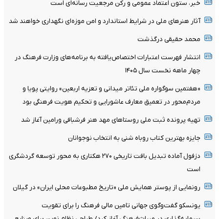
خبر، ستون اعتماد عمومی و رکن مرجعیت رسانه‌ای است
آثار هنرهای ملی در شرایط استاندارد و امن موزه‌ای نگهداری خواهند شد
محمد حقیقی درگذشت
انتشار فهرست اعتبارات اختصاص‌یافته به برنامه‌های وزارت فرهنگ در
چهار ماهه نخست سال ۱۴۰۵
«هفتمین سوگواره ملی تئاتر میدانی و تعزیه اربعین» روایتی پویا و
مردم‌محور در تعمیق معارف عاشورایی و تحکیم هویت فرهنگی بود
تهیه پرونده ثبت ملی روستاهای مهد هنر فرشبافی ورامین آغاز شد
جایزه بهترین کتاب روباه شنی به انتخاب نوجوانان
دزفول آماده تبدیل بافت تاریخی ۲۷۰ هکتاری به محور توسعه گردشگری
است
رونمایی از پوستر همایش ملی «تاریخ مطبوعات محلی ایران» در گیلان
یونسکو گفت‌وگوی جهانی تامین مالی فرهنگ را برای تقویت
سرمایه‌گذاری در میراث‌فرهنگی آغاز کرد/ طراحی نظام نوین برای صنایع