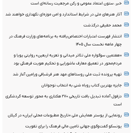
خبر، ستون اعتماد عمومی و رکن مرجعیت رسانه‌ای است
آثار هنرهای ملی در شرایط استاندارد و امن موزه‌ای نگهداری خواهند شد
محمد حقیقی درگذشت
انتشار فهرست اعتبارات اختصاص‌یافته به برنامه‌های وزارت فرهنگ در
چهار ماهه نخست سال ۱۴۰۵
«هفتمین سوگواره ملی تئاتر میدانی و تعزیه اربعین» روایتی پویا و
مردم‌محور در تعمیق معارف عاشورایی و تحکیم هویت فرهنگی بود
تهیه پرونده ثبت ملی روستاهای مهد هنر فرشبافی ورامین آغاز شد
جایزه بهترین کتاب روباه شنی به انتخاب نوجوانان
دزفول آماده تبدیل بافت تاریخی ۲۷۰ هکتاری به محور توسعه گردشگری
است
رونمایی از پوستر همایش ملی «تاریخ مطبوعات محلی ایران» در گیلان
یونسکو گفت‌وگوی جهانی تامین مالی فرهنگ را برای تقویت