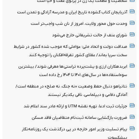
شخصیت و عظمت یک زن در پرتوی عفت و حیا است
آذربایجان کتاب گشوده تاریخ ایران و مدرسه آزادگی و تمدن است
وحدت حول محور ولایت، امروز از نان شب واجب‌تر است
شورای عتف از حالت تشریفاتی خارج می‌شود
صداقت دولت و اتحاد ملی؛ عواملی که موجب شده کشور در شزایط
سخت سرپا بماند/ عقلای کشور تفرقه‌افکنان را توجیه کنند
ابربدهکاران ارزی و پشت‌پرده تراستی‌ها معرفی شوند/ بیشترین
سوءاستفاده‌ها در سال‌های ۱۴۰۱ تا ۱۴۰۴ رخ داده است
نتانیاهو دنبال حفظ وضعیت «نه جنگ، نه صلح» در منطقه است/
آمادگی دفاعی و دیپلماسی، نافی یکدیگر نیستند
جزئیات ثبت ادعا، تهیه نقشه UTM و ارائه مادر سند اعلام شد
ضرورت بازگشایی سامانه ثبت‌نام متقاضیان فاقد مسکن
پیام تسلیت وزیر امور خارجه در پی درگذشت یک روزنامه‌نگار
پیشکسوت