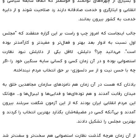
و بسیاری از چهره‌های توانمند و خوشفکر که اتفاقا سابقه سیاسی و
انقلابی و ایثارگری و خدمت صادقانه دارند رد صلاحیت شوند و از دایره
خدمت به کشور بیرون بمانند.
جالب اینجاست که امروز چپ و راست بر این گزاره متفقند که "مجلس
اول نسبت به ادوار بعد بهتر و فعال‌تر و مفیدتر و کارآمدتر بوده
است". می‌دانید چرا؟ دلیلش، لااقل یکی از دلایلش نبود نظارت
استصوابی بوده و در آن زمان کسی و کسانی سایه سنگین خود را –اگر
چه با حسن نیت و از سر دلسوزی- بر حق انتخاب مردم نینداخته.
یادتان که هست در آن زمان هم نامزدهای سازمان مجاهدین خلق به
میدان رقابت آمدند و هم توده‌ای‌ها و فدایی‌ها و لیبرال‌ها و... مع‌ذلک
این مردم انقلابی ایران بودند که از این آزمون شگفت سربلند بیرون
آمدند و بی‌آنکه کسی در مضیقه‌شان بگذارد بهترین انتخاب را کردند و
بهترین مجلس را تشکیل دادند.
از آن زمان هرچه گذشت نظارت استصوابی هم سخت‌تر و سفت‌تر شد