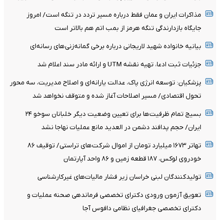
مذاکرات ایران و عمان فقط درباره مسیر تردد در تنگه است/ امروز
جایگاه بازدارندگی تنگه هرمز از بمب اتم هم بالاتر است
بیانیه خانواده شهید لاریجانی درباره برخی گمانه‌زنی‌های رسانه‌ای
جزئیات ثبت ادعا، تهیه نقشه UTM و ارائه مادر سند اعلام شد
پزشکیان: توسعه انرژی پاک، عدالت یارانه‌ای و اصلاح مدیریت، سه محور
تحول اقتصادی/ مسیر اصلاحات آغاز شده و متوقف نخواهد شد
بسیج تمام ظرفیت‌ها برای تعیین وضعیت دیگر خلبانان سوخو ۲۴
ایران/ حجم پدافند دشمن در العدید مانع عملیات نهاجا نشد
تهاتر ۱۶۷۳ میلیارد تومان از اموال شرکت‌های تراستی/ توقیف ۸۶
خودروی لوکس، ۱۸۷ قطعه زمین و ۸۶ واحد آپارتمان
تولیدکنندگان لبنی خراسان زیر فشار مالیات‌های غیرکارشناسی
تعویق آزمون ورودی دکترای تخصصی فرماندهی صحنه عملیات و
دکترای تخصصی جغرافیای نظامی دافوس آجا