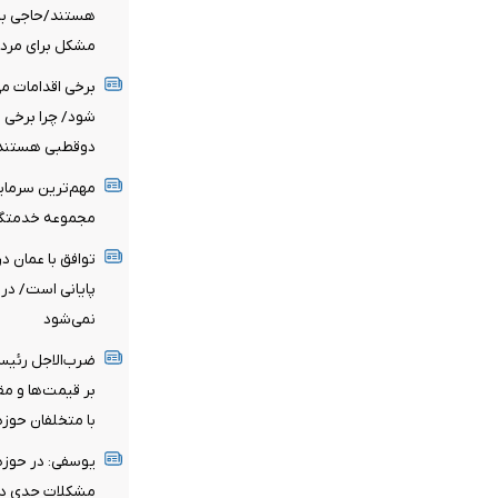
هستند/حاجی بابا
مشکل برای مردم
برخی اقدامات می
شود/ چرا برخی د
دوقطبی هستند
مهم‌ترین سرمایه
مجموعه خدمتگزا
توافق با عمان د
پایانی است/ در ح
نمی‌شود
ضرب‌الاجل رئیس
بر قیمت‌ها و مقا
با متخلفان حوزه 
یوسفی: در حوز
مشکلات جدی دار