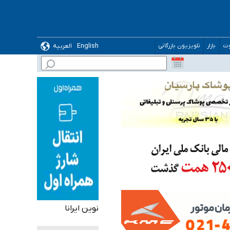
English
العربیه
وت
بازار
تلویزیون بازرگانی
گیرد
ده
نوین ایرانا