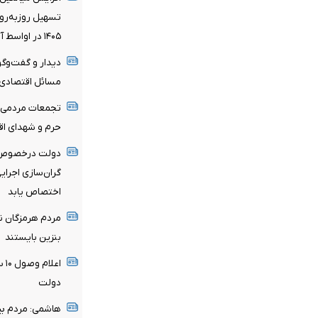
تسهیل روزبه‌روز
۱۴۰۵ در اواسط آبان
دیدار و گفت‌وگو
مسائل اقتصادی 
تجمعات مردمی ا
حرم و شهدای اقت
دولت درخصوص ب
گران‌سازی اجرای
اختصاص یابد
مردم هرمزگان نب
بنزین بایستند
اع
دولت
هاشمی: مردم بی