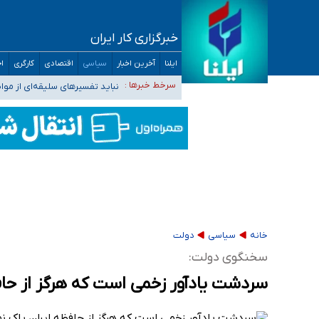
خبرگزاری کار ایران
آمار خودکشی نسبت به سال‌های قبل افزایش نی
ایلنا
آخرین اخبار
سیاسی
اقتصادی
کارگری
اج
دستگیری عامل اصلی حادثه فوت حمیدرضا رجب‌زا
نباید تفسیرهای سلیقه‌ای از مو
سرخط خبرها :
«زیرمیزی» برای داوطلبان پزشکی سراب است/ دری
ضرورت آموزش حریم خصوصی در فضای آنلاین در 
مجرمان از ترس رسوایی
خانه
سیاسی
دولت
سخنگوی دولت:
سردشت یادآور زخمی است که هرگز از حاف