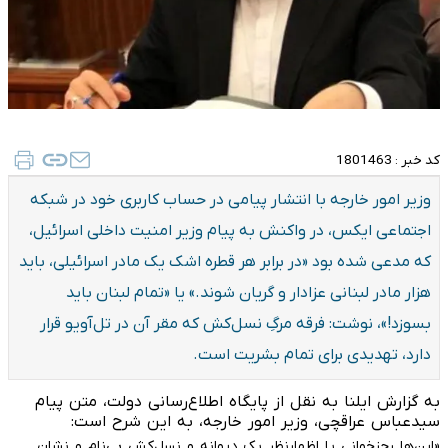
کد خبر :
1801463
وزیر امور خارجه با انتشار پیامی در حساب کاربری خود در شبکه
اجتماعی ایکس،‌ در واکنش به پیام وزیر امنیت داخلی اسرائیل،‌
که مدعی شده بود «در برابر هر قطره اشک یک مادر اسرائیلی، باید
هزار مادر لبنانی عزادار و گریان شوند.» یا «تمام لبنان باید
بسوزد!»،‌ نوشت: فرقه مرگِ نسل‌کش که مقر آن در تل‌آویو قرار
دارد، تهدیدی برای تمام بشریت است.
به گزارش ایلنا به نقل از پایگاه اطلاع‌رسانی دولت،‌ متن پیام
سیدعباس عراقچی،‌ وزیر امور خارجه، به این شرح است:
«این‌ها رجزخوانی یا اظهارنظر یک دیوانه و نسل‌کشِ بی‌نام و نشان