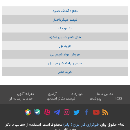
دانلود آهنگ جدید
قیمت میلگردآجدار
به موزیک
هتل قصر طلایی مشهد
خرید تور
فروش مواد شیمیایی
طراحی اپلیکیشن موبایل
خرید عطر
تماس با ما
درباره ما
آرشیو
تعرفه آگهی
RSS
پیوندها
لیست دفاتر استانها
خدمات رسانه ای
تمام حقوق برای
خبرگزاری کار ايران (ايلنا)
محفوظ است. استفاده از مطالب با ذکر
منبع آزاد است.