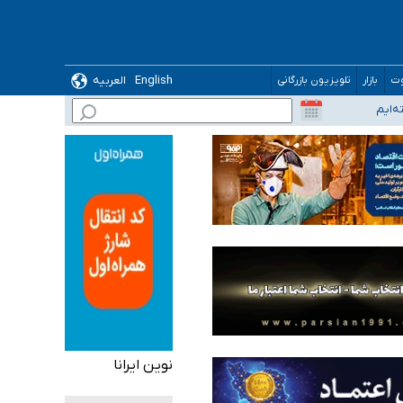
English
العربیه
وت
بازار
تلویزیون بازرگانی
نوین ایرانا