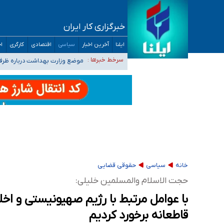
خبرگزاری کار ایران
۴۰ تا ۵۰ روز گرمای نسبی در پیش داریم/ دمای تهران به ۳۸ درجه می‌رسد
ایلنا
آخرین اخبار
سیاسی
اقتصادی
کارگری
اج
موضع وزارت بهداشت درباره ظرفیت پزشکی کنکور ۱۴۰۵: خواستار اصلاح ظرفیت‌ها
سرخط خبرها :
تعویق آزمون ورودی دکترای تخ
خبرنگاران راویان حقیقت با دغدغه نان، مسکن و
آخرین وضعیت شیوع عفونت‌های تنفسی در کشور/ 
خانه
سیاسی
حقوقی قضایی
حجت الاسلام والمسلمین خلیلی:
قاطعانه برخورد کردیم