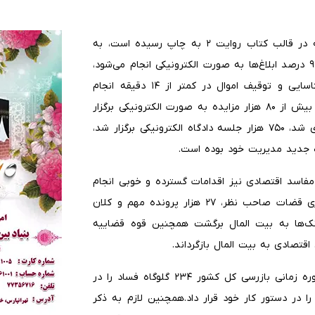
خلیلی با اشاره به اینکه اقدامات انجام شده در قوه قضاییه در قالب کتاب روایت ۲ به چاپ رسیده است، به
توضیح مختصری درباره این اقدامات پرداخت و افزود: امروز ۹۴ درصد ابلاغ‌ها به صورت الکترونیکی انجام می‌شود،
گواهی سوء پیشینه در کمتر از ۱۴ ساعت صادر می‌شود، شناسایی و توقیف اموال در کمتر از ۱۴ دقیقه انجام
می‌شود، بیش از ۱۱ هزار دادگاه علنی بر خط برگزار شده است، بیش از ۸۰ هزار مزایده به صورت الکترونیکی برگزار
شده است، سامانه پیشرفته دستیار هوشمند قاضی راه اندازی شد، ۷۵۰ هزار جلسه دادگاه الکترونیکی برگزار شد،
ه جدید مدیریت خود بوده است.
 مفاسد اقتصادی نیز اقدامات گسترده و خوبی انجام
شده است، خاطرنشان کرد با تشکیل شعبه ویژه و به کارگیری قضات صاحب نظر، ۲۷ هزار پرونده مهم و کلان
ه ۱۰۳ همت از معوقات بانک‌ها به بیت المال برگشت همچنین قوه قضاییه
وی با تاکید بر اهمیت اصلاح ساختارها تصریح کرد در این دوره زمانی بازرسی کل کشور ۲۳۴ گلوگاه فساد را در
ا در دستور کار خود قرار داد.همچنین لازم به ذکر