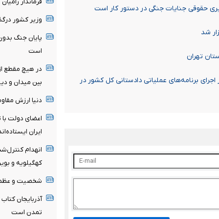
فرماندار رامیا
یری حقوقی جنایات جنگی در دستور کار است
وزیر کشور درگذ
ار شد
پایان جنگ بدون
است
در هیچ مقطع از 
اجرای برنامه‌های عملیاتی دادستانی کل کشور در
بین میدان و دی
دنیا ارزش مقاوم
اعضای دولت با ت
ایران ایستاده‌اند
انهدام کنترل‌شد
کهگیلویه و بویر
شخصیت و عظمت 
آذربایجان کتاب 
تمدن است