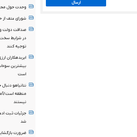
ارسال
وحدت حول محور 
شورای عتف از ح
صداقت دولت و ا
در شزایط سخت سر
توجیه کنند
ابربدهکاران ارز
است
نتانیاهو دنبال
منطقه است/آماد
نیستند
شد
ضرورت بازگشایی