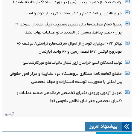
روایت صحیح حضرت زینب (س) در دوره پساجنگ از حادثه عاشورا
اجرای قانون برنامه هفتم راه کار ساماندهی بازار خودرو است
بسیج تمام ظرفیت‌ها برای تعیین وضعیت دیگر خلبانان سوخو ۲۴
ایران/ حجم پدافند دشمن در العدید مانع عملیات نهاجا نشد
تهاتر ۱۶۷۳ میلیارد تومان از اموال شرکت‌های تراستی/ توقیف ۸۶
خودروی لوکس، ۱۸۷ قطعه زمین و ۸۶ واحد آپارتمان
تولیدکنندگان لبنی خراسان زیر فشار مالیات‌های غیرکارشناسی
امضای تفاهم‌نامه همکاری پژوهشگاه قوه قضاییه و مرکز امور حقوقی
بین‌المللی با محوریت توسعه انتشارات و مجله تخصصی
تعویق آزمون ورودی دکترای تخصصی فرماندهی صحنه عملیات و
دکترای تخصصی جغرافیای نظامی دافوس آجا
آرشیو
پیشنهاد امروز