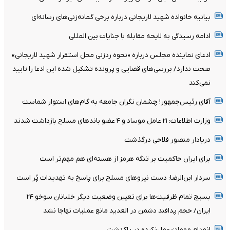
بیانیه خانواده شهید لاریجانی درباره برخی گمانه‌زنی‌های رسانه‌ای
ادامه رسیدگی به لایحه مقابله با جنایات بین المللی
ادعای نماینده مجلس درباره «نحوه ردزنی محل استقرار شهید لاریجانی»
صحت ندارد/ بررسی‌های قضایی و پرونده تشکیل شده این ادعا را تایید
نمی‌کند
آقای رئیس‌جمهور! چشمان نگران جامعه به گام‌های استوار شماست
وزارت اطلاعات: ۲۱ عامل موساد و ۴ عضو باندهای مسلح بازداشت شدند
دریادار منصور فلاحی درگذشت
برای ایران حاکمیت بر تنگه هرمز از هسته‌ای هم مهم‌تر است
سردار ابن‌الرضا: دست نیروهای مسلح برای پاسخ به تهدیدات پُر است
بسیج تمام ظرفیت‌ها برای تعیین وضعیت دیگر خلبانان سوخو ۲۴
ایران/ حجم پدافند دشمن در العدید مانع عملیات نهاجا نشد
انهدام مهمات عمل‌نکرده در پاکدشت