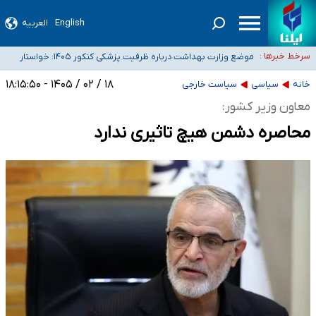
English
العربیه
۴۰ تا ۵۰ روز گرمای نسبی در پیش داریم/ دمای تهران به ۳۸ درجه می‌رسد
موضع وزارت بهداشت درباره ظرفیت پزشکی کنکور ۱۴۰۵: خواستار
سرخط خبرها :
اصلاح ظرفیت‌ها هستیم، اما هنوز پاسخ مشخصی نگرفته‌ایم
تعویق آزمون ورودی دکترای تخصصی فرماندهی صحنه عملیات و
خبرنگاران راویان حقیقت با دغدغه نان، مسکن و بیمه
دکترای تخصصی جغرافیای نظامی دافوس آجا
۱۸ / ۰۲ / ۱۴۰۵ - ۱۸:۱۵:۵۰
خانه
سیاسی
سیاست خارجی
آخرین وضعیت شیوع عفونت‌های تنفسی در کشور/ خوزستان و کرمان بالاتر از
معاون وزیر کشور:
آستانه هشدار
محاصره‌ دشمن هیچ تاثیری ندارد