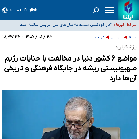
English
العربیه
سیدحسن خمینی عزادار شد
آمار خودکشی نسبت به سال‌های قبل افزایش نیافته است
سرخط خبرها :
دستگیری عامل اصلی حادثه فوت حمیدرضا رجب‌زاده
نباید تفسیرهای سلیقه‌ای از مواضع رسمی کشور ارائه شود
۲۵ / ۰۱ / ۱۴۰۵ - ۱۸:۳۷:۴۶
خانه
سیاسی
دولت
«زیرمیزی» برای داوطلبان پزشکی سراب است/ دریافت‌های غیرمتعارف در شأن پزشکی
پزشکیان:
و کشورمان نیست/ نظام سلامت جلوی این رویه را بگیرد
مواضع ۶ کشور دنیا در مخالفت با جنایات رژیم
صهیونیستی ریشه در جایگاه فرهنگی و تاریخی
آن‌ها دارد