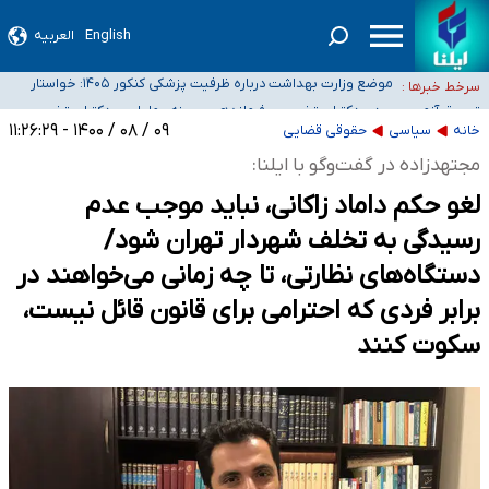
English
العربیه
۴۰ تا ۵۰ روز گرمای نسبی در پیش داریم/ دمای تهران به ۳۸ درجه می‌رسد
موضع وزارت بهداشت درباره ظرفیت پزشکی کنکور ۱۴۰۵: خواستار
سرخط خبرها :
اصلاح ظرفیت‌ها هستیم، اما هنوز پاسخ مشخصی نگرفته‌ایم
تعویق آزمون ورودی دکترای تخصصی فرماندهی صحنه عملیات و
خبرنگاران راویان حقیقت با دغدغه نان، مسکن و بیمه
دکترای تخصصی جغرافیای نظامی دافوس آجا
۰۹ / ۰۸ / ۱۴۰۰ - ۱۱:۲۶:۲۹
خانه
سیاسی
حقوقی قضایی
آخرین وضعیت شیوع عفونت‌های تنفسی در کشور/ خوزستان و کرمان بالاتر از
مجتهدزاده در گفت‌و‌گو با ایلنا:
آستانه هشدار
لغو حکم داماد زاکانی، نباید موجب عدم
رسیدگی به تخلف شهردار تهران شود/
دستگاه‌های نظارتی، تا چه زمانی می‌خواهند در
برابر فردی که احترامی برای قانون قائل نیست،
سکوت کنند