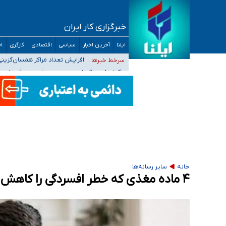
خبرگزاری کار ایران
ضرورت آموزش حریم خصوصی در فضای آنلاین در 
ایلنا
آخرین اخبار
سیاسی
اقتصادی
کارگری
اج
مجرمان از ترس رسوایی
افزایش تعداد مراکز همسان‌گزینی به ۲۳۰ مرکز/ بررسی صلاحیت و نظارت‌ها به سازمان تبلیغات و
سرخط خبرها :
۴۰ تا ۵۰ روز گرمای نسبی در پیش داریم/ دمای تهران به ۳۸ درجه می‌رسد
موضع وزارت بهداشت درباره ظرفیت پزشکی کنکور ۱۴۰۵: خواستار اصلاح ظرفیت‌ها هستیم، اما هنوز پاسخ مشخصی نگرفت
تعویق آزمون ورودی دکترای تخصصی فرماندهی 
خانه
سایر رسانه‌ها
۴ ماده مغذی که خطر افسردگی را کاهش می‌دهند