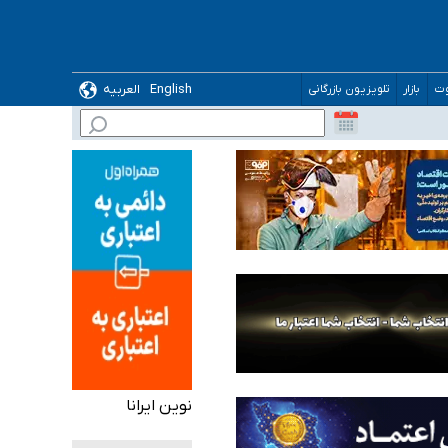
ده
English
العربیه
وت
بازار
تلویزیون بازرگانی
نوین ایرانا