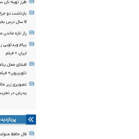
طرز تهیه نان سیر
8 سال درس بخوانم تا پزشک شوم
راز تازه ماندن 
پیام ویدئویی رز
ایران + فیلم
افشای محل پناهگ
تلویزیون+ فیلم
تصویری زیر خاکی 
پدرش در تجر
پربازدید
فال حافظ متولدین هر م