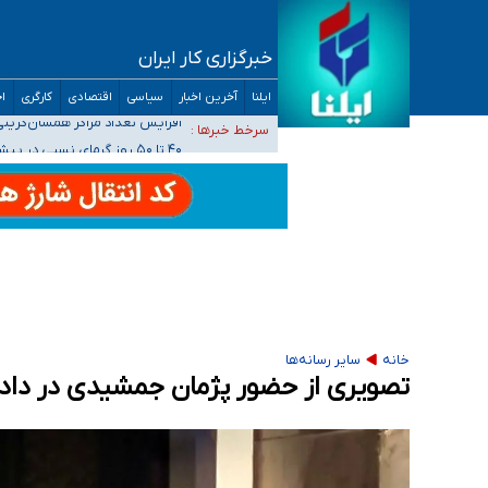
خبرگزاری کار ایران
ضرورت آموزش حریم خصوصی در فضای آنلاین در 
ایلنا
آخرین اخبار
سیاسی
اقتصادی
کارگری
اج
مجرمان از ترس رسوایی
افزایش تعداد مراکز همسان‌گزینی به ۲۳۰ مرکز/ بررسی صلاحیت و نظارت‌ها به سازمان تبلیغات واگذار شده است
سرخط خبرها :
۴۰ تا ۵۰ روز گرمای نسبی در پیش داریم/ دمای تهران به ۳۸ درجه می‌رسد
موضع وزارت بهداشت درباره ظرفیت پزشکی کنکور ۱۴۰۵: خواستار اصلاح ظرفیت‌ها هستیم، اما هنوز پاسخ مشخصی نگرفت
تعویق آزمون ورودی دکترای تخصصی فرماندهی 
خانه
سایر رسانه‌ها
تصویری از حضور پژمان جمشیدی در دادگ