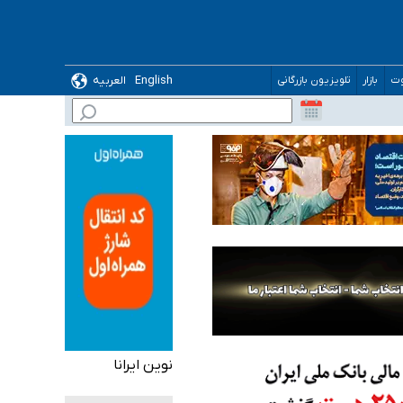
ده
English
العربیه
وت
بازار
تلویزیون بازرگانی
نوین ایرانا