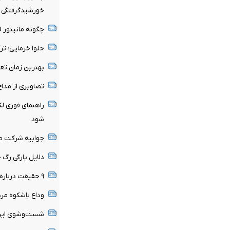
خورشیدگرفتگی 
چگونه مانیتور ICU را بخوانیم؟+ فیلم
حلوا خرمایی؛ تر
بهترین زمان تع
تصاویری از مداح
راهنمای فوری لک
شود
جوابیه شرکت صن
دلایل پارگی رگ
۹ حقیقت درباره داریوش هخامنشی که شاید نمی‌دانستید
وداع باشکوه مرد
شست‌وشوی این م