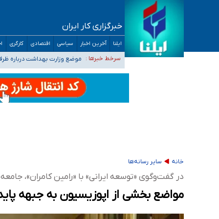
خبرگزاری کار ایران
۴۰ تا ۵۰ روز گرمای نسبی در پیش داریم/ دمای تهران به ۳۸ درجه می‌رسد
ایلنا
آخرین اخبار
سیاسی
اقتصادی
کارگری
اج
موضع وزارت بهداشت درباره ظرفیت پزشکی کنکور ۱۴۰۵: خواستار اصلاح ظرفیت‌ها
سرخط خبرها :
تعویق آزمون ورودی دکترای تخ
خبرنگاران راویان حقیقت با دغدغه نان، مسکن و
آخرین وضعیت شیوع عفونت‌های تنفسی در کشور/ 
خانه
سایر رسانه‌ها
در گفت‌وگوی «توسعه ایرانی» با «رامین کامران»، جامعه
مواضع بخشی از اپوزیسیون به جبهه پای