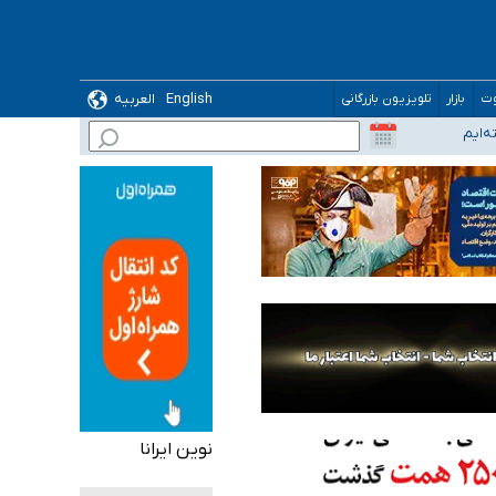
English
العربیه
وت
بازار
تلویزیون بازرگانی
نوین ایرانا