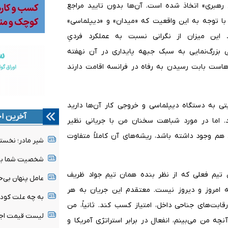
بری» اتخاذ شده است. آن‌ها بدون تایید مراجع
ا. با توجه به این واقعیت که «میدان» و «دیپلماسی»
 این میزان از نگرانی نسبت به عملکرد فردیِ
عی بزرگ‌نمایی به سبک جبهه پایداری در آن نهفته
است بابت رسیدن به رفاه در فرانسه اقامت دارند
تی به دستگاه دیپلماسی و خروجی کار آن‌ها دارید
آخرین اخ
 اما در مورد شباهت سخنان من با جریانی نظیر
ی هم وجود داشته باشد، ریشه‌های آن کاملاً متفاوت
شیر مادر؛ نخست
شخصیت شما بیش 
 تیم فعلی که از نظر بنده همان تیم جواد ظریف
عامل پنهان بی‌ح
امروز و دیروز نیست. معتقدم این جریان به هر
به چه علت کودک
ابت‌های جناحی داخل، امتیاز کسب کند. ثانیاً، من
لیست قیمت اجا
چه من می‌بینم، انفعال در برابر استراتژی آمریکا و