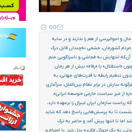
ل و احوالپرسی از هم را ندارند و در سایه
مردم کشورمان، خشمی نه‌چندان قابل درک
ن‌که انتهایش به ‌فحاشی‌ و ناسزاگویی ختم
ون «استقلال» یا «رفاه» بیش از هر زمان
ون تنظیم رابطه با قدرت‌های جهانی، به
گونه سازش در برابر نظام بین‌الملل، سرآغازی
ه از میز سیاست خارجی «توسعه ایرانی»،
ریاست سازمان ایران لیبرال را برعهده دارد،
من نشست تا به پرسش‌هایی پاسخ دهد که شاید
شد اما تا انتها پیش آمد و حاضر به ترک
دلی، به یک «دوئل فکری» بدل شد. با احترام و