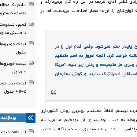
دی نظیر آقای ظریف در این راه گام برمی‌دارند و
نتایج یک مطالع
ه توان‌شان را. آن‌ها شعار اصلاحات می‌دهند، اما در
کاهنده کلسترو
کمبود تستوسترو
تا خستگی مداوم
ح پایدار ختم نمی‌شود. وقتی قدم اول را در
جدول
البه خواهد کرد. آنچه امروز به اسم «تنظیم
ع چیزی جز «تبعیت» و رفتن زیر بلیط آمریکا
+ جدول
ستقلال استراتژیک ندارند و گوش ‌به‌فرمان
۱۴۰۵ + جدول
رب نیستم. اتفاقاً معتقدم بهترین روش کشورداری
پربازدید
ه به دنبال بومی‌سازی آن بوده‌ایم. ما می‌دانیم
دیپلماسی، از جنس غرب‌ستیزی نیست، بلکه از جنس
فال حافظ متولدین هر 