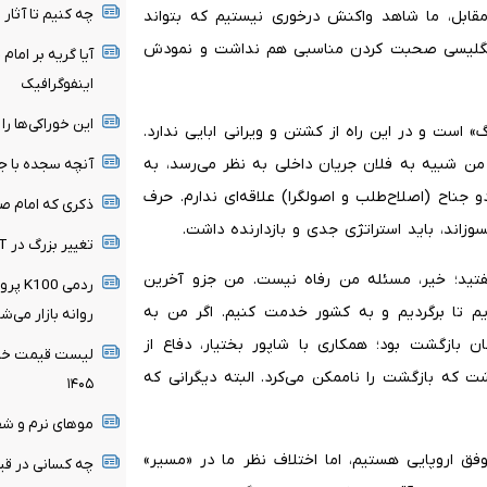
چه کنیم تا آثار 
مقابل، ما شاهد واکنش درخوری نیستیم که بتواند
انگلیسی صحبت کردن مناسبی هم نداشت و نمودش
آیا گریه بر امام
اینفوگرافیک
این خوراکی‌ها را 
 است و در این راه از کشتن و ویرانی ابایی ندارد.
من شبیه به فلان جریان داخلی به نظر می‌رسد، به
آنچه سجده با ج
 جناح (اصلاح‌طلب و اصولگرا) علاقه‌ای ندارم. حرف
ذکری که امام صا
زاند، باید استراتژی جدی و بازدارنده داشت.
تغییر بزرگ در ChatGPT / چت متنی نامحدود و رایگان
 گفتید؛ خیر، مسئله من رفاه نیست. من جزو آخرین
ردمی 
م تا برگردیم و به کشور خدمت کنیم. اگر من به
روانه بازار می‌ش
ان بازگشت بود؛ همکاری با شاپور بختیار، دفاع از
لیست قیمت خرید
ت که بازگشت را ناممکن می‌کرد. البته دیگرانی که
۱۴۰۵
موهای نرم و شف
ق اروپایی هستیم، اما اختلاف نظر ما در «مسیر»
چه کسانی در قیا