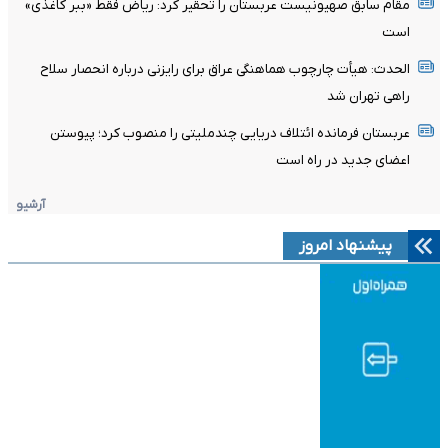
مقام سابق صهیونیست عربستان را تحقیر کرد: ریاض فقط «ببر کاغذی»
است
الحدث: هیأت چارچوب هماهنگی عراق برای رایزنی درباره انحصار سلاح
راهی تهران شد
عربستان فرمانده ائتلاف دریایی چندملیتی را منصوب کرد؛ پیوستن
اعضای جدید در راه است
آرشیو
پیشنهاد امروز