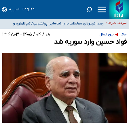
۵۰ ایستگاه هواشناسی در جنگ دچار آسیب‌های جدی شدند/ تخریب کامل دو رادار در
English
العربیه
بوشهر و اهواز
شیب آسیب‌های اجتماعی در کشور افزایشی است
سرخط خبرها :
رصد زنجیره‌ای معاملات برای شناسایی پولشویی/ کم‌اظهاری و
بیش‌اظهاری زیر ذره‌بین مالیاتی
«حسین آقایاری» تراستی ابربدهکار کیست؟/ غارت پول نفت کشور با پاسپورت
۰۸ / ۰۴ / ۱۴۰۵ - ۱۳:۴۷:۰۳
خانه
بین الملل
ایرانی- افغانستانی
آسیب‌های جنگ، صدور گواهینامه موتورسواری زنان را به تأخیر انداخت
فواد حسین وارد سوریه شد