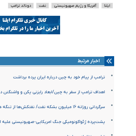
ایلنا
آمریکا و رژیم صهیونیستی
نفت
دونالد ترامپ
اخبار مرتبط
ترامپ از پیام خود به چین درباره ایران پرده برداشت
اهداف ترامپ از سفر به چین/ابعاد رایزنی پکن و واشنگتن درب
سرگردانی روزانه ۱۶ میلیون بشکه نفت/ نفتکش‌ها از تنگه هرمز خداحافظی می‌کنند؟
پشت‌پرده ژئواکونومیکی جنگ امریکایی-صهیونیستی علیه ای