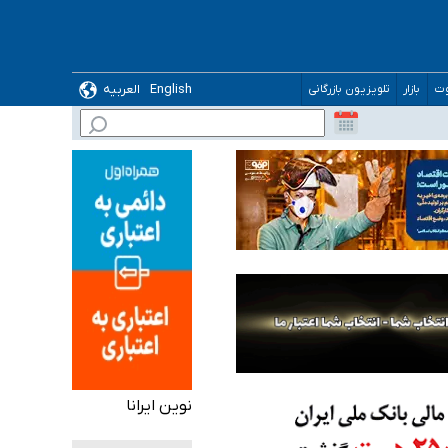
English
العربیه
وت
بازار
تلویزیون بازرگانی
 می‌شود
نوین ایرانا