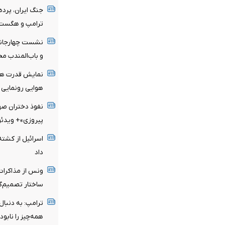
جنگ ایران، پرده
ترامپ و هگست 
نشست چهارجانبه
و باب‌المندب محو
نمایش قدرت هست
هوایی رونمایی 
نفوذ دختران صه
پیروزی»+ ویدئو
اسرائیل از کشت
داد
ونس از مذاکرات «
ساختار تصمیم‌گی
ترامپ: به دنبال
همه‌چیز را نابود