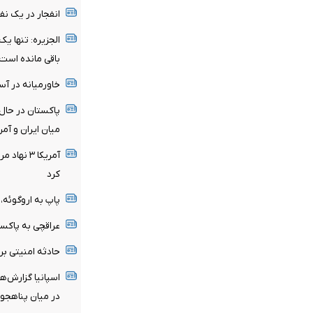
انفجار در یک ن
الجزیره: تنها یک
باقی مانده است
خاورمیانه در آس
پاکستان در حال
میان ایران و آم
آمریکا ۳ 
کرد
پاپ به اروگوئه، 
عراقچی به پاکست
حادثه امنیتی ب
اسپانیا گزارش‌ها
در میان پناهجویا