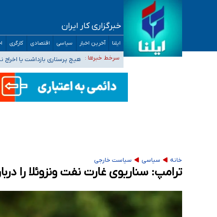
خبرگزاری کار ایران
خبرنگاران راویان حقیقت با دغدغه نان، مسکن و
ایلنا
آخرین اخبار
سیاسی
اقتصادی
کارگری
اج
آخرین وضعیت شیوع عفونت‌های تنفسی در کشور/ 
سرخط خبرها :
هیچ پرستاری بازداشت یا اخراج 
ثبت‌نام بخش عمده دانش‌آموزان مدارس ایرانی ا
هشدار درباره مصرف و دسترسی آسان به ماده م
خانه
سیاسی
سیاست خارجی
ترامپ: سناریوی غارت نفت ونزوئلا را دربار