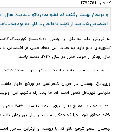
کد خبر :
1782781
وزیردفاع لهستان گفت که کشورهای ناتو باید پنج سال زود
اختصاص ۵ درصد از تولید ناخالص داخلی به بودجه دفاعی دست‌یابند.
به گزارش ایلنا به نقل از رویترز، «ولادیسلاو کوزینیاک-کا
کشو
سال زودتر از موعد مقرر در سال ۲۰۳۰، دست یابند.
وی همچنین نسبت به خطرات دیرکرد در تجهیز مجدد هشدار د
وزیردفاع لهستان در جریان کنفرانسی در ورشو اظهار داشت:
مقیاسی غیرقابل تصور است، اما ما باید رک باشیم، این اولویت
۲۰۳۰ محقق شود، چرا که ممکن است دیرتر از این زمان باشد».
لهستان، عضو شرقی ناتو که با روسیه و اوکراین هم‌مرز است،