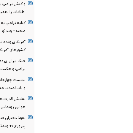
واکنش ترامپ به
اطلاعات را تعقی
کنایه ترامپ به 
صحنه+ ویدئو
آمریکا پرونده نی
کشورهای آمریکا
جنگ ایران، پرده
ترامپ و هگست 
نشست چهارجانبه
و باب‌المندب محو
نمایش قدرت هست
هوایی رونمایی 
نفوذ دختران صه
پیروزی»+ ویدئو