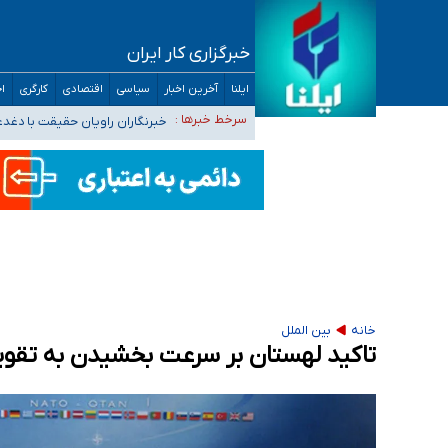
خبرگزاری کار ایران
تعویق آزمون ورودی دکترای تخصصی فرماندهی 
ایلنا
آخرین اخبار
سیاسی
اقتصادی
کارگری
اج
خبرنگاران راویان حقیقت با دغد
سرخط خبرها :
آخرین وضعیت شیوع عفونت‌های تن
هیچ پرستاری بازداشت یا اخراج نشده است/ از 
ثبت‌نام بخش عمده دانش‌آموزان مدارس ایرانی ا
خانه
بین الملل
تاکید لهستان بر سرعت بخشیدن به تقوی