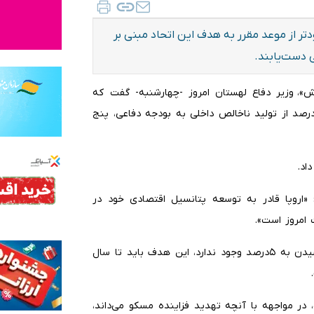
تر از موعد مقرر به هدف این اتحاد مبنی بر
میش»، وزیر دفاع لهستان امروز -چهارشنبه- گفت که
رهای ناتو باید به هدف این اتحاد مبنی بر اختصاص ۵ درصد از تولید ناخالص داخلی به بودجه دفاعی، پنج
اد.
 «اروپا قادر به توسعه پتانسیل اقتصادی خود در
 امروز است».
وی ادامه داد: «هیچ دلیلی برای انتظار تا سال ۲۰۳۵ برای رسیدن به ۵درصد وجود ندارد، این هدف باید تا سال
 در مواجهه با آنچه تهدید فزاینده مسکو می‌داند،