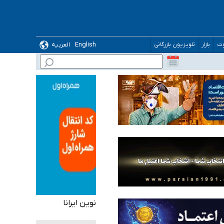
English
العربیه
وت
بازار
تلویزیون بازرگانی
 می‌شود
نوین ایرانا