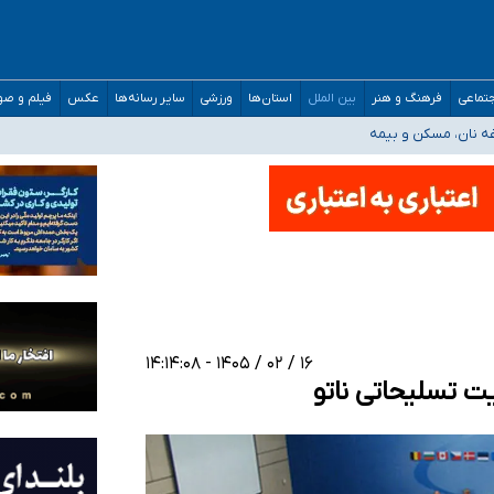
صحنه عملیات و دکترای تخصصی جغرافیای نظامی دافوس آجا
تماعی
فرهنگ و هنر
بین الملل
استان‌ها
ورزشی
سایر رسانه‌ها
عکس
فیلم و ص
غه نان، مسکن و بیمه
فسی در کشور/ خوزستان و کرمان بالاتر از آستانه هشدار
رئیس جمهور خواستیم ورود کند
مارات در کشور/ درباره محصلان باقی‌مانده در دبی متناسب با شرایط جدید تصمیم‌گیری
۱۶ / ۰۲ / ۱۴۰۵ - ۱۴:۱۴:۰۸
ت تسلیحاتی ناتو