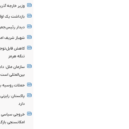
وزیر خارجه آذرب
بازداشت یک اوک
دیدار رئیس‌جمه
شهباز شریف امر
کاهش قابل‌توجه 
تنگه هرمز
سازمان ملل: دا
بین‌المللی است
حملات روسیه به
پاکستان: رایزنی‌
دارد
خروجی سیاسی هف
امکانسنجی بازگ