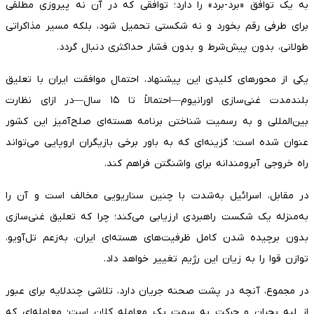
به یک توافق «برد-برد» را دارد؛ توافقی که در آن نه پیروزی مطلقی
برای طرفی رقم بخورد و نه شکستی تحمیل شود، بلکه مسیر مذاکراتی
طولانی، بدون پیش‌شرط و بدون فشار حداکثری دنبال گردد.
یکی از محورهای کلیدی این پیشنهاد، احتمال موافقت ایران با تعلیق
بلندمدت غنی‌سازی اورانیوم—احتمالاً تا ۱۵ سال—در ازای نظارت
بین‌المللی و به رسمیت شناختن برنامه هسته‌ای صلح‌آمیز این کشور
عنوان شده است؛ گزینه‌ای که به باور برخی بازیگران اروپایی می‌تواند
راه خروجی آبرومندانه برای واشنگتن فراهم کند.
در مقابل، اسرائیل به‌شدت با چنین سناریویی مخالف است و آن را
به‌منزله یک شکست راهبردی ارزیابی می‌کند؛ چرا که تعلیق غنی‌سازی
بدون برچیده شدن کامل ظرفیت‌های هسته‌ای ایران، به‌زعم تل‌آویو،
توازن قوا را به زیان این رژیم تغییر خواهد داد.
در مجموع، آنچه در پشت صحنه جریان دارد، تلاشی چندلایه برای عبور
از لبه بحران و حرکت به سمت یک معامله کلان است؛ معامله‌ای که