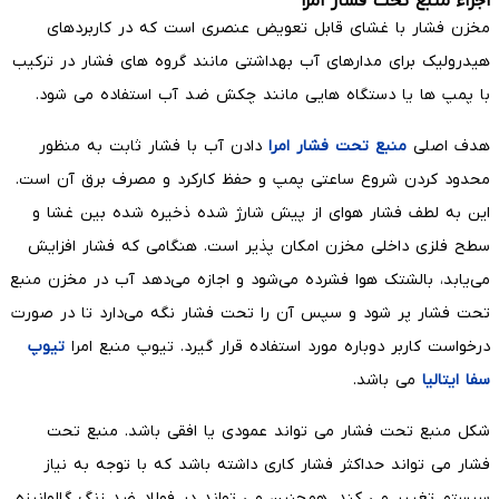
اجزاء منبع تحت فشار امرا
مخزن فشار با غشای قابل تعویض عنصری است که در کاربردهای
هیدرولیک برای مدارهای آب بهداشتی مانند گروه های فشار در ترکیب
با پمپ ها یا دستگاه هایی مانند چکش ضد آب استفاده می شود.
هدف اصلی
منبع تحت فشار امرا
دادن آب با فشار ثابت به منظور
محدود کردن شروع ساعتی پمپ و حفظ کارکرد و مصرف برق آن است.
این به لطف فشار هوای از پیش شارژ شده ذخیره شده بین غشا و
سطح فلزی داخلی مخزن امکان پذیر است. هنگامی که فشار افزایش
می‌یابد، بالشتک هوا فشرده می‌شود و اجازه می‌دهد آب در مخزن منبع
تحت فشار پر شود و سپس آن را تحت فشار نگه می‌دارد تا در صورت
درخواست کاربر دوباره مورد استفاده قرار گیرد. تیوپ منبع امرا
تیوپ
سفا ایتالیا
می باشد.
شکل منبع تحت فشار می تواند عمودی یا افقی باشد. منبع تحت
فشار می تواند حداکثر فشار کاری داشته باشد که با توجه به نیاز
سیستم تغییر می کند. همچنین می تواند در فولاد ضد زنگ گالوانیزه