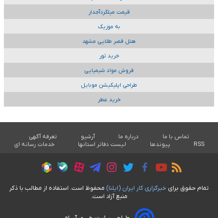
قیمت میلگردآجدار
به موزیک
هتل قصر طلایی مشهد
خرید تور
فروش مواد شیمیایی
طراحی اپلیکیشن موبایل
خرید عطر
تماس با ما
درباره ما
آرشیو
تعرفه آگهی
RSS
پیوندها
لیست دفاتر استانها
خدمات رسانه ای
تمام حقوق برای
خبرگزاری کار ايران (ايلنا)
محفوظ است. استفاده از مطالب با ذکر
منبع آزاد است.