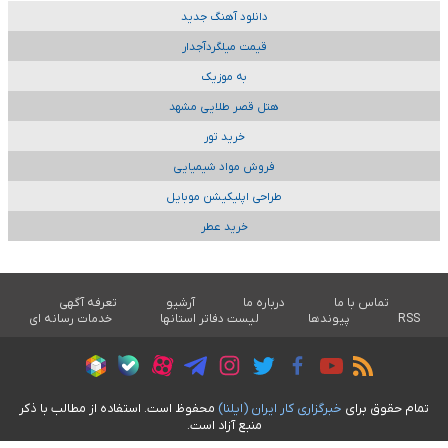
دانلود آهنگ جدید
قیمت میلگردآجدار
به موزیک
هتل قصر طلایی مشهد
خرید تور
فروش مواد شیمیایی
طراحی اپلیکیشن موبایل
خرید عطر
تماس با ما
درباره ما
آرشیو
تعرفه آگهی
RSS
پیوندها
لیست دفاتر استانها
خدمات رسانه ای
تمام حقوق برای
خبرگزاری کار ايران (ايلنا)
محفوظ است. استفاده از مطالب با ذکر
منبع آزاد است.