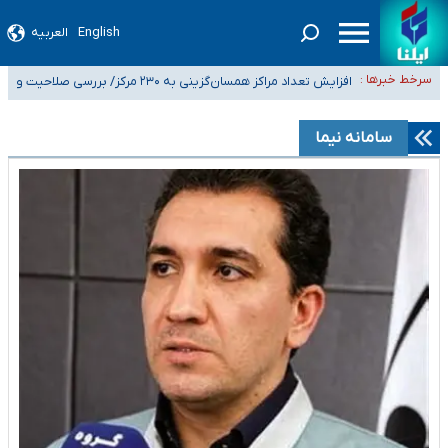
English
العربیه
ضرورت آموزش حریم خصوصی در فضای آنلاین در مدارس/ هزینه‌های سنگین
سرخط خبرها :
اجتماعی انتشار تصاویر خصوصی برای قربانیان/ سوءاستفاده مجرمان از ترس
افزایش تعداد مراکز همسان‌گزینی به ۲۳۰ مرکز/ بررسی صلاحیت و
۴۰ تا ۵۰ روز گرمای نسبی در پیش داریم/ دمای تهران به ۳۸ درجه می‌رسد
رسوایی
نظارت‌ها به سازمان تبلیغات واگذار شده است
موضع وزارت بهداشت درباره ظرفیت پزشکی کنکور ۱۴۰۵: خواستار اصلاح ظرفیت‌ها
سامانه نیما
هستیم، اما هنوز پاسخ مشخصی نگرفته‌ایم
تعویق آزمون ورودی دکترای تخصصی فرماندهی صحنه عملیات و دکترای
تخصصی جغرافیای نظامی دافوس آجا