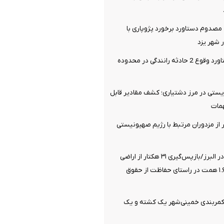
صدوم دستاورد برخورد پژوپاری با
شهر یزد
14 مصدوم دستاورد وقوع 2 حادثه رانندگی در محدوده
یستی در مرز دشتیاری؛ کشف مقادیر قابل
مات
یری 21 نفر از مزدوران مرتبط با رژیم صهیونیستی
صیانت از انفال در البرز/بازپس‌گیری ۳۱ هکتار از اراضی
ملی به ارزش ۱.۶۸ همت در راستای حفاظت از حقوق
 کمربندی خمینی‌شهر یک کشته و یک