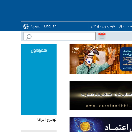
English
العربیه
وت
بازار
تلویزیون بازرگانی
 می‌شود
نوین ایرانا