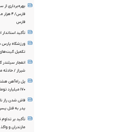
بهره‌برداری از 
فارس/ ۴ 
فارس
تأکید استاندار 
ورزشگاه پارس شی
تکمیل گیت‌های 
انفجار سیلندر گ
شیراز / حادثه 
۱۷۰ میلیارد تومان اعتبار ملی برای پروژه هزینه شد
فاش شدن راز نا
پدر به قتل پسر 
تأکید بر تداوم 
مازندران و واگذ