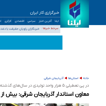
خبرگزاری کار ایران
تعویق آزمون ورودی دکترای تخصصی فرماندهی 
ایلنا
آخرین اخبار
سیاسی
اقتصادی
کارگری
اج
خبرنگاران راویان حقیقت با دغد
سرخط خبرها :
آخرین وضعیت شیوع عفونت‌های تن
هیچ پرستاری بازداشت یا اخراج نشده است/ از 
ثبت‌نام بخش عمده دانش‌آموزان مدارس ایرانی ا
خانه
استان‌ها
آذربایجان شرقی
در پی تعطیلی ۵ هزار واحد تولیدی در سال‌های گذشته
معاون استاندار آذربایجان شرقی: بیش از 30 هزار نفر بیکار شده‌اند