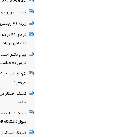
شایعات مربوط ب
ثبت تصویر پرند
زلزله ۴.۶ ریشتری گلباف کرمان خسارت نداشت
گرمای ۴۹
نقطه‌ای در راه
پیام دکتر احمد
فارس به مناسبت
شورای اسلامی کا
می‌شود
یافت
تملک دو قطعه زم
بلوار دانشگاه ل
تبریک استاندار 