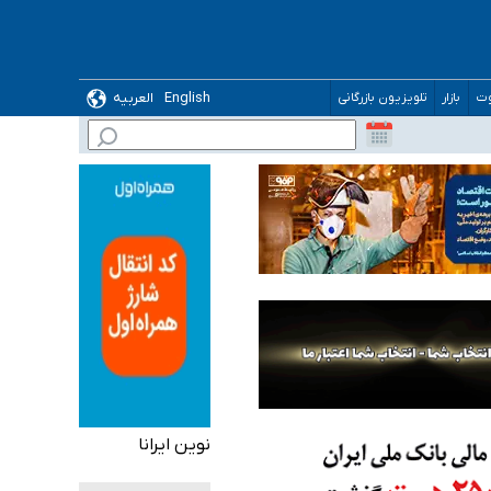
ده
English
العربیه
وت
بازار
تلویزیون بازرگانی
نوین ایرانا