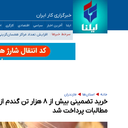
خبرگزاری کار ایران
ضرورت آموزش حریم خصوصی در فضای آنلاین در 
ایلنا
آخرین اخبار
سیاسی
اقتصادی
کارگری
اج
مجرمان از ترس رسوایی
افزایش تعداد مراکز همسان‌گزینی به ۲۳۰ مرکز/ بررسی صلاحیت و نظارت‌ها به سازمان تبلیغات و
سرخط خبرها :
۴۰ تا ۵۰ روز گرمای نسبی در پیش داریم/ دمای تهران به ۳۸ درجه می‌رسد
موضع وزارت بهداشت درباره ظرفیت پزشکی کنکور ۱۴۰۵: خواستار اصلاح ظرفیت‌ها هستیم، اما هنوز پاسخ مشخصی نگرفت
تعویق آزمون ورودی دکترای تخصصی فرماندهی 
خانه
استان‌ها
مازندران
مطالبات پرداخت شد