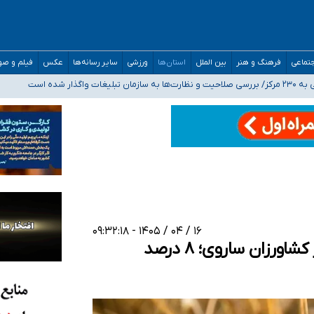
مدارس/ هزینه‌های سنگین اجتماعی انتشار تصاویر خصوصی برای قربانیان/ سوءاستفا
تماعی
فرهنگ و هنر
بین الملل
استان‌ها
ورزشی
سایر رسانه‌ها
عکس
فیلم و ص
اگذار شده است
ه‌ایم
صحنه عملیات و دکترای تخصصی جغرافیای نظامی دافوس آجا
۱۶ / ۰۴ / ۱۴۰۵ - ۰۹:۳۲:۱۸
خرید تضمینی بیش از ۸ هزار تن گندم از کشاورزان ساروی؛ ۸ درصد