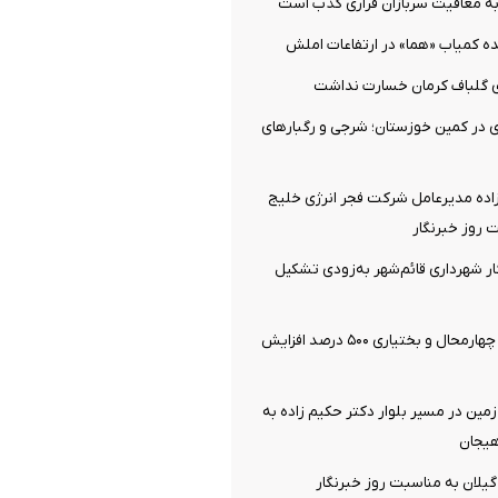
ه معافیت سربازان فراری کذب است
ه کمیاب «هما» در ارتفاعات املش
 درجه‌ای در کمین خوزستان؛ شرجی و رگبارهای
زاده مدیرعامل شرکت فجر انرژی خلیج
 روز خبرنگار
ر شهرداری قائم‌شهر به‌زودی تشکیل
کشف احتکار در چهارمحال و بختیاری ۵۰۰ درصد افزایش
ین در مسیر بلوار دکتر حکیم زاده به
اهیجان
گیلان به مناسبت روز خبرنگار