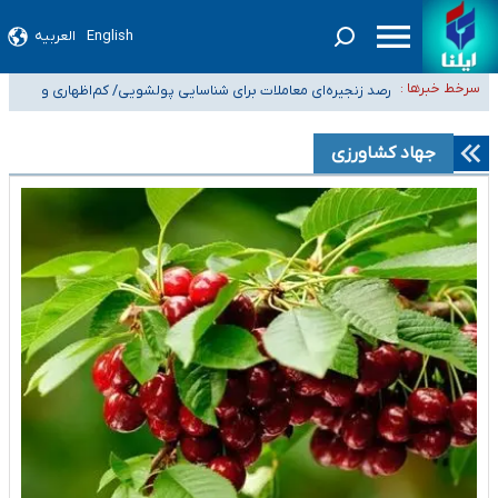
English
العربیه
شیب آسیب‌های اجتماعی در کشور افزایشی است
رصد زنجیره‌ای معاملات برای شناسایی پولشویی/ کم‌اظهاری و
سرخط خبرها :
بیش‌اظهاری زیر ذره‌بین مالیاتی
«حسین آقایاری» تراستی ابربدهکار کیست؟/ غارت پول نفت
کشور با پاسپورت ایرانی- افغانستانی
آسیب‌های جنگ، صدور گواهینامه موتورسواری زنان را به تأخیر انداخت
جهاد کشاورزی
درخواست جلسه نمایندگان با رئیس‌جمهور برای تصمیم‌گیری درباره حذف
شرکت‌های پیمانکاری/ مصوبه دولت انتظار مجلس و نیروهای شرکتی را تأمین
نکرد