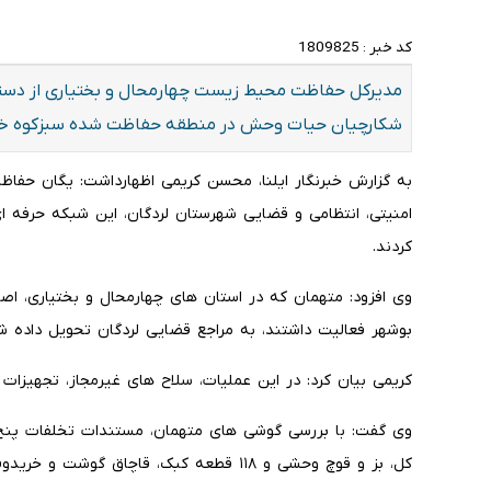
کد خبر :
1809825
مدیرکل حفاظت محیط زیست چهارمحال و بختیاری از دستگ
شکارچیان حیات وحش در منطقه حفاظت شده سبزکوه خبر
به گزارش خبرنگار ایلنا، محسن کریمی اظهارداشت: یگان حف
امنیتی، انتظامی و قضایی شهرستان لردگان، این شبکه حرفه ا
کردند.
وی افزود: متهمان که در استان های چهارمحال و بختیاری، اصف
بوشهر فعالیت داشتند، به مراجع قضایی لردگان تحویل داده ش
کریمی بیان کرد: در این عملیات، سلاح های غیرمجاز، تجهیز
کل، بز و قوچ وحشی و ۱۱۸ قطعه کبک، قاچاق گوشت و خریدوفروش مهمات است.