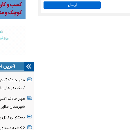
ارسال
آخرین اخ
مهار حادثه آت
/ یک نفر جان ب
مهار حادثه آت
شهرستان ملایر
دستگیری قاتل ی
2 کشته دستاورد