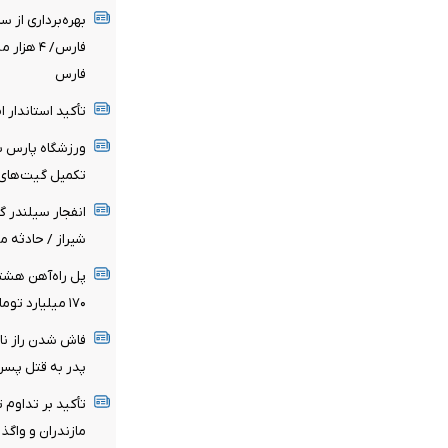
بهره‌برداری از 
فارس/ ۴ 
فارس
تأکید استاندار 
ورزشگاه پارس شی
تکمیل گیت‌های 
انفجار سیلندر گ
شیراز / حادثه 
۱۷۰ میلیارد تومان اعتبار ملی برای پروژه هزینه شد
فاش شدن راز نا
پدر به قتل پسر 
تأکید بر تداوم 
مازندران و واگذ