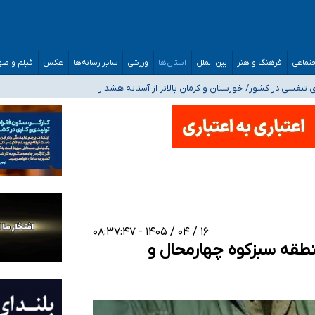
صحنه عملیات و دکترای تخصصی جغرافیای نظامی دافوس آجا
تماعی
فرهنگ و هنر
بین الملل
استان‌ها
ورزشی
سایر رسانه‌ها
عکس
فیلم و ص
 بیمه
فسی در کشور/ خوزستان و کرمان بالاتر از آستانه هشدار
رئیس جمهور خواستیم ورود کند
مارات در کشور/ درباره محصلان باقی‌مانده در دبی متناسب با شرایط جدید تصمیم‌گیری
۱۶ / ۰۴ / ۱۴۰۵ - ۰۸:۳۷:۴۷
طقه سبزکوه چهارمحال و