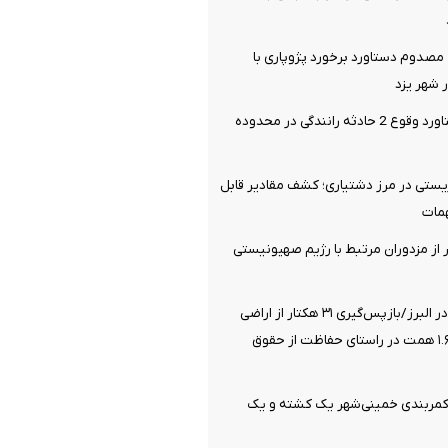
صدوم دستاورد برخورد پژوپاری با
شهر یزد
14 مصدوم دستاورد وقوع 2 حادثه رانندگی در محدوده
یستی در مرز دشتیاری؛ کشف مقادیر قابل
مات
یری 21 نفر از مزدوران مرتبط با رژیم صهیونیستی
صیانت از انفال در البرز/بازپس‌گیری ۳۱ هکتار از اراضی
ملی به ارزش ۱.۶۸ همت در راستای حفاظت از حقوق
 کمربندی خمینی‌شهر یک کشته و یک