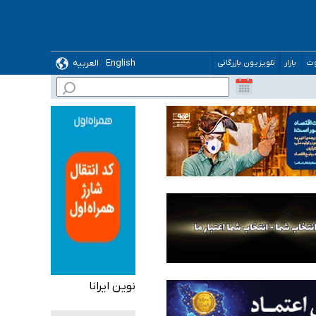
English
العربیه
وت
بازار
تلویزیون بازرگانی
 می‌شود
نوین ایرانا