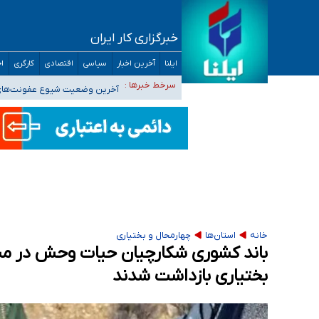
خبرگزاری کار ایران
تعویق آزمون ورودی دکترای تخصصی فرماندهی 
ایلنا
آخرین اخبار
سیاسی
اقتصادی
کارگری
اج
خبرنگاران راویان حقیقت با دغدغه نان، مسکن و
سرخط خبرها :
آخرین وضعیت شیوع عفونت‌های تن
هیچ پرستاری بازداشت یا اخراج نشده است/ از 
ثبت‌نام بخش عمده دانش‌آموزان مدارس ایرانی ا
خانه
استان‌ها
چهارمحال و بختیاری
باند کشوری شکارچیان حیات وحش در من
بختیاری بازداشت شدند