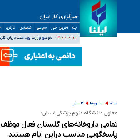
خبرگزاری کار ایران
۴۰ تا ۵۰ روز گرمای نسبی در پیش داریم/ دمای تهران به ۳۸ درجه می‌رسد
ایلنا
آخرین اخبار
سیاسی
اقتصادی
کارگری
اج
موضع وزارت بهداشت درباره ظرفیت پزشکی کنکور ۱۴۰۵: خواستار اصلاح ظرفیت‌ها
سرخط خبرها :
تعویق آزمون ورودی دکترای تخ
خبرنگاران راویان حقیقت با دغدغه نان، مسکن و
آخرین وضعیت شیوع عفونت‌های تنفسی در کشور/ 
خانه
استان‌ها
گلستان
معاون دانشگاه علوم پزشکی استان:
تمامی داروخانه‌های گلستان فعال موظف 
پاسخگویی مناسب دراین ایام هستند