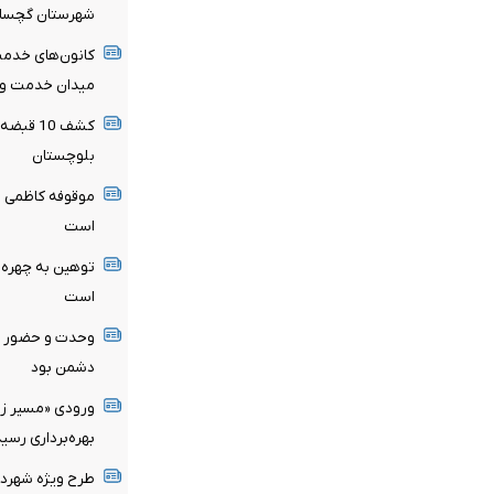
شهرستان گچسار
کانون‌های خدمت
میدان خدمت و 
کشف 10 
بلوچستان
موقوفه کاظمی ظ
است
توهین به چهره‌ه
است
وحدت و حضور م
دشمن بود
ورودی «مسیر زند
بهره‌برداری رسید
طرح ویژه شهردار