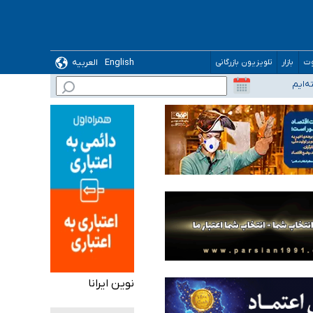
English
العربیه
وت
بازار
تلویزیون بازرگانی
نوین ایرانا