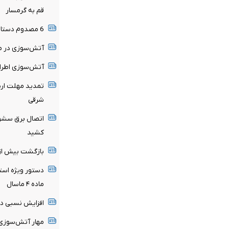
قم به گرمسار
6 مصدوم دستاورد حادثه رانندگی محور میامی به سبزوار
آتش‌سوزی در من
آتش‌سوزی اطراف
تمدید مهلت ارسا
شرقی
اتصال برق سشوا
کشید
بازگشت بیش از ۹۰ درصد زائران گیلانی از کربلای م
دستور ویژه استا
ماده ۴ ماسال
افزایش نسبی دم
مهار آتش‌سوزی