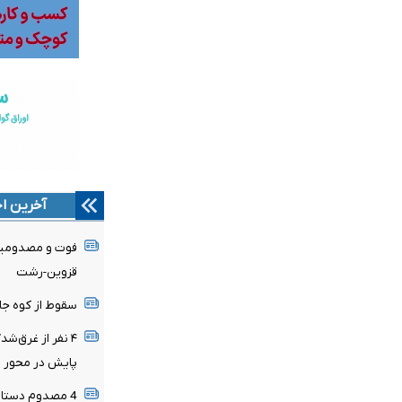
آخرین اخ
قزوین-رشت
سقوط از کوه جان جوان ۲۵ ساله‌ای را 
پایش در محور ر
4 مصدوم دستاو