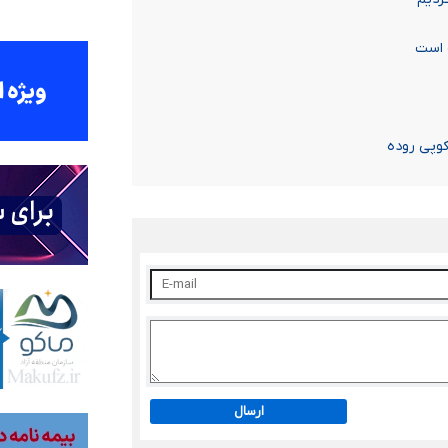
 است
وپی روده
ارسال