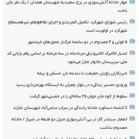
مهار حادثه آتش‌سوزی در برج سعیدیه شهرستان همدان / یک نفر جان
باخت
رئیس شورای شهرکرد: تکمیل کمربندی و اجرای تقاطع‌های غیرهمسطح
شهرکرد در اولویت است
۵ فوتی و ۴ مصدوم در دو سانحه مرگبار محورهای خرمشهر
اعتبار کالابرگ الکترونیکی مردادماه در سه مرحله بر اساس رقم پایانی کد
ملی سرپرستان خانوار شارژ می‌شود
خبرنگاران راویان حقیقت با دغدغه نان، مسکن و بیمه
ورودی «مسیر زندگی» در بلوار چمران به ایستگاه بهره‌برداری رسید
سقوط از کوه جان جوان ۲۵ ساله‌ای را در خمینی‌شهر گرفت
2 کشته دستاورد حادثه رانندگی در سراب عباس‌آباد شهرستان شازند
انفجار سیلندر گاز در پی آتش‌سوزی منزل دو طبقه در شیراز / حادثه
مصدوم نداشت