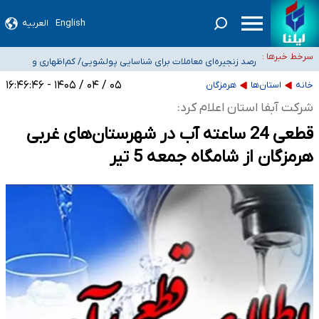
۵۰ ایستگاه هواشناسی در جنگ دچار آسیب‌های جدی شدند/ تخریب کامل دو رادار در
English
العربیه
بوشهر و اهواز
شیب آسیب‌های اجتماعی در کشور افزایشی است
سرخط خبرها :
رصد زنجیره‌ای معاملات برای شناسایی پولشویی/ کم‌اظهاری و
بیش‌اظهاری زیر ذره‌بین مالیاتی
«حسین آقایاری» تراستی ابربدهکار کیست؟/ غارت پول نفت کشور با پاسپورت
۰۵ / ۰۴ / ۱۴۰۵ - ۱۶:۴۶:۴۶
خانه
استان‌ها
هرمزگان
ایرانی- افغانستانی
آسیب‌های جنگ، صدور گواهینامه موتورسواری زنان را به تأخیر انداخت
شرکت آبفا استان اعلام کرد:
قطعی 24 ساعته آب در شهرستان‌های غربی
هرمزگان از شامگاه جمعه 5 تیر