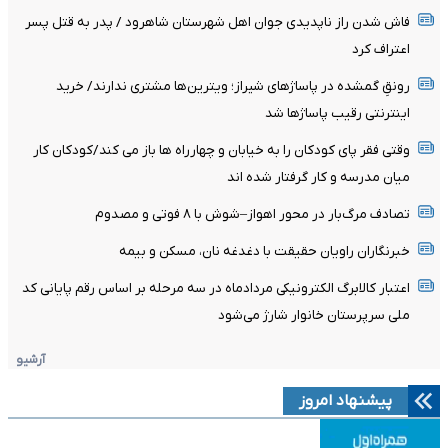
فاش شدن راز ناپدیدی جوان اهل شهرستان شاهرود / پدر به قتل پسر
اعتراف کرد
رونقِ گمشده در پاساژهای شیراز؛ ویترین‌ها مشتری ندارند/ خرید
اینترنتی رقیب پاساژها شد
وقتی فقر پای کودکان را به خیابان و چهارراه ها باز می کند/کودکان کار
میان مدرسه و کار گرفتار شده اند
تصادف مرگ‌بار در محور اهواز–شوش با ۸ فوتی و مصدوم
خبرنگاران راویان حقیقت با دغدغه نان، مسکن و بیمه
اعتبار کالابرگ الکترونیکی مردادماه در سه مرحله بر اساس رقم پایانی کد
ملی سرپرستان خانوار شارژ می‌شود
آرشیو
پیشنهاد امروز