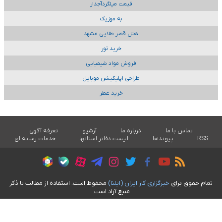
قیمت میلگردآجدار
به موزیک
هتل قصر طلایی مشهد
خرید تور
فروش مواد شیمیایی
طراحی اپلیکیشن موبایل
خرید عطر
تماس با ما
درباره ما
آرشیو
تعرفه آگهی
RSS
پیوندها
لیست دفاتر استانها
خدمات رسانه ای
تمام حقوق برای
خبرگزاری کار ايران (ايلنا)
محفوظ است. استفاده از مطالب با ذکر
منبع آزاد است.
طراحی سایت خبری آسام