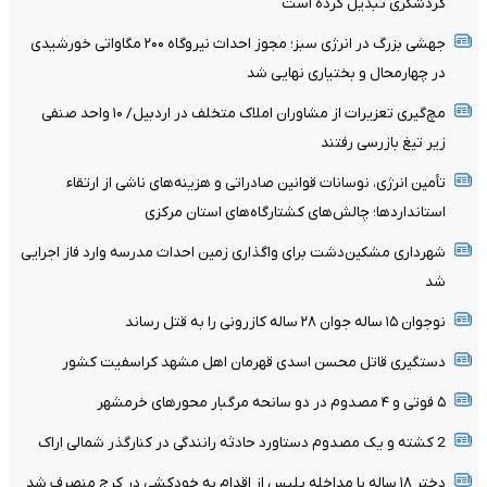
گردشگری تبدیل کرده است
جهشی بزرگ در انرژی سبز؛ مجوز احداث نیروگاه ۲۰۰ مگاواتی خورشیدی
در چهارمحال‌ و بختیاری نهایی شد
مچ‌گیری تعزیرات از مشاوران املاک متخلف در اردبیل/ ۱۰ واحد صنفی
زیر تیغ بازرسی رفتند
تأمین انرژی، نوسانات قوانین صادراتی و هزینه‌های ناشی از ارتقاء
استانداردها؛ چالش‌های کشتارگاه‌های استان مرکزی
شهرداری مشکین‌دشت برای واگذاری زمین احداث مدرسه وارد فاز اجرایی
شد
نوجوان ۱۵ ساله جوان ۲۸ ساله کازرونی را به قتل رساند
دستگیری قاتل محسن اسدی قهرمان اهل مشهد کراسفیت کشور
۵ فوتی و ۴ مصدوم در دو سانحه مرگبار محورهای خرمشهر
2 کشته و یک مصدوم دستاورد حادثه رانندگی در کنارگذر شمالی اراک
دختر ۱۸ ساله با مداخله پلیس از اقدام به خودکشی در کرج منصرف شد