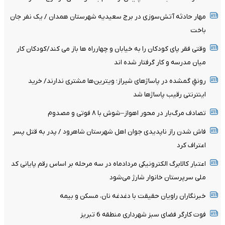
مهار حادثه آتش‌سوزی در برج سعیدیه شهرستان همدان / یک نفر جان
باخت
وقتی فقر پای کودکان را به خیابان و چهارراه ها باز می کند/کودکان کار
میان مدرسه و کار گرفتار شده اند
رونقِ گمشده در پاساژهای شیراز؛ ویترین‌ها مشتری ندارند/ خرید
اینترنتی رقیب پاساژها شد
تصادف مرگ‌بار در محور اهواز–شوش با ۸ فوتی و مصدوم
فاش شدن راز ناپدیدی جوان اهل شهرستان شاهرود / پدر به قتل پسر
اعتراف کرد
اعتبار کالابرگ الکترونیکی مردادماه در سه مرحله بر اساس رقم پایانی کد
ملی سرپرستان خانوار شارژ می‌شود
خبرنگاران راویان حقیقت با دغدغه نان، مسکن و بیمه
فوت کارگر فضای سبز شهرداری منطقه 6 تبریز