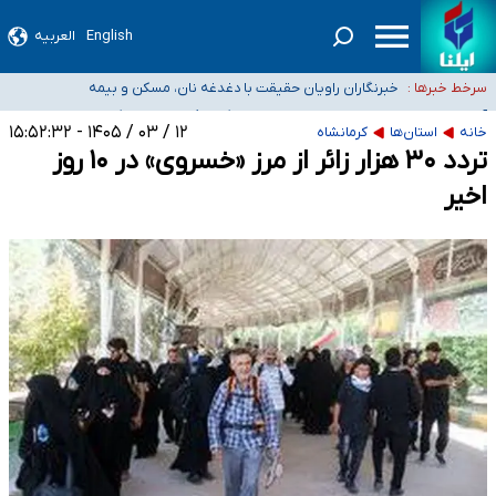
English
العربیه
تعویق آزمون ورودی دکترای تخصصی فرماندهی صحنه عملیات و دکترای تخصصی
جغرافیای نظامی دافوس آجا
خبرنگاران راویان حقیقت با دغدغه نان، مسکن و بیمه
سرخط خبرها :
آخرین وضعیت شیوع عفونت‌های تنفسی در کشور/ خوزستان و
کرمان بالاتر از آستانه هشدار
هیچ پرستاری بازداشت یا اخراج نشده است/ از رئیس جمهور خواستیم ورود کند
۱۲ / ۰۳ / ۱۴۰۵ - ۱۵:۵۲:۳۲
خانه
استان‌ها
کرمانشاه
تردد ۳۰ هزار زائر از مرز «خسروی» در ۱۰ روز
ثبت‌نام بخش عمده دانش‌آموزان مدارس ایرانی امارات در کشور/ درباره محصلان
باقی‌مانده در دبی متناسب با شرایط جدید تصمیم‌گیری می‌شود
اخیر