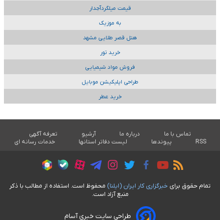
قیمت میلگردآجدار
به موزیک
هتل قصر طلایی مشهد
خرید تور
فروش مواد شیمیایی
طراحی اپلیکیشن موبایل
خرید عطر
تماس با ما
درباره ما
آرشیو
تعرفه آگهی
RSS
پیوندها
لیست دفاتر استانها
خدمات رسانه ای
تمام حقوق برای
خبرگزاری کار ايران (ايلنا)
محفوظ است. استفاده از مطالب با ذکر
منبع آزاد است.
طراحی سایت خبری آسام