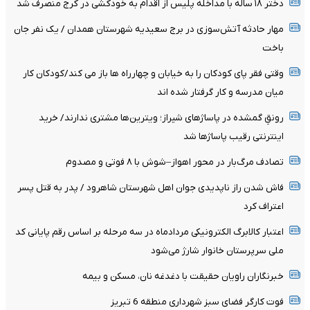
دختر ۱۸ ساله با مداخله پلیس از اقدام به خودکشی در کرج منصرف شد
مهار حادثه آتش‌سوزی در برج سعیدیه شهرستان همدان / یک نفر جان
باخت
وقتی فقر پای کودکان را به خیابان و چهارراه ها باز می کند/کودکان کار
میان مدرسه و کار گرفتار شده اند
رونقِ گمشده در پاساژهای شیراز؛ ویترین‌ها مشتری ندارند/ خرید
اینترنتی رقیب پاساژها شد
تصادف مرگ‌بار در محور اهواز–شوش با ۸ فوتی و مصدوم
فاش شدن راز ناپدیدی جوان اهل شهرستان شاهرود / پدر به قتل پسر
اعتراف کرد
اعتبار کالابرگ الکترونیکی مردادماه در سه مرحله بر اساس رقم پایانی کد
ملی سرپرستان خانوار شارژ می‌شود
خبرنگاران راویان حقیقت با دغدغه نان، مسکن و بیمه
فوت کارگر فضای سبز شهرداری منطقه 6 تبریز