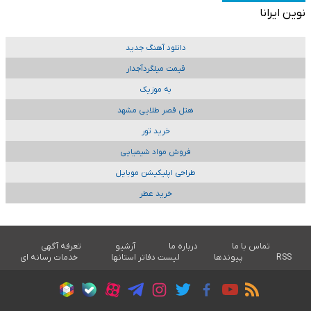
نوین ایرانا
دانلود آهنگ جدید
قیمت میلگردآجدار
به موزیک
هتل قصر طلایی مشهد
خرید تور
فروش مواد شیمیایی
طراحی اپلیکیشن موبایل
خرید عطر
تماس با ما
درباره ما
آرشیو
تعرفه آگهی
RSS
پیوندها
لیست دفاتر استانها
خدمات رسانه ای