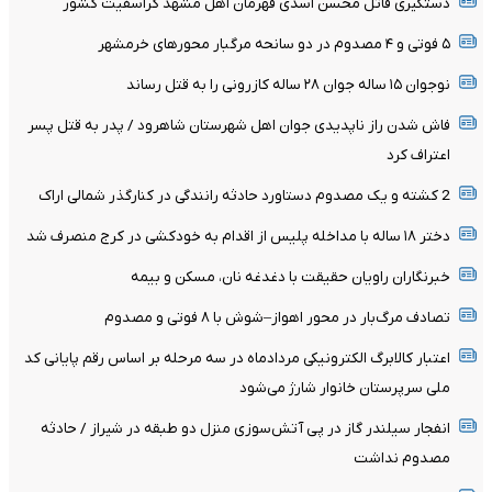
دستگیری قاتل محسن اسدی قهرمان اهل مشهد کراسفیت کشور
۵ فوتی و ۴ مصدوم در دو سانحه مرگبار محورهای خرمشهر
نوجوان ۱۵ ساله جوان ۲۸ ساله کازرونی را به قتل رساند
فاش شدن راز ناپدیدی جوان اهل شهرستان شاهرود / پدر به قتل پسر
اعتراف کرد
2 کشته و یک مصدوم دستاورد حادثه رانندگی در کنارگذر شمالی اراک
دختر ۱۸ ساله با مداخله پلیس از اقدام به خودکشی در کرج منصرف شد
خبرنگاران راویان حقیقت با دغدغه نان، مسکن و بیمه
تصادف مرگ‌بار در محور اهواز–شوش با ۸ فوتی و مصدوم
اعتبار کالابرگ الکترونیکی مردادماه در سه مرحله بر اساس رقم پایانی کد
ملی سرپرستان خانوار شارژ می‌شود
انفجار سیلندر گاز در پی آتش‌سوزی منزل دو طبقه در شیراز / حادثه
مصدوم نداشت