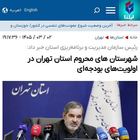
موضع وزارت بهداشت درباره ظرفیت پزشکی کنکور ۱۴۰۵: خواستار اصلاح ظرفیت‌ها
English
العربیه
هستیم، اما هنوز پاسخ مشخصی نگرفته‌ایم
تعویق آزمون ورودی دکترای تخصصی فرماندهی صحنه عملیات و دکترای تخصصی
جغرافیای نظامی دافوس آجا
خبرنگاران راویان حقیقت با دغدغه نان، مسکن و بیمه
سرخط خبرها :
آخرین وضعیت شیوع عفونت‌های تنفسی در کشور/ خوزستان و
۰۲ / ۰۳ / ۱۴۰۵ - ۱۹:۱۷:۳۶
خانه
استان‌ها
تهران
کرمان بالاتر از آستانه هشدار
رئیس سازمان مدیریت و برنامه‌ریزی استان خبر داد:
شهرستان های محروم استان تهران در
اولویت‌های بودجه‌ای