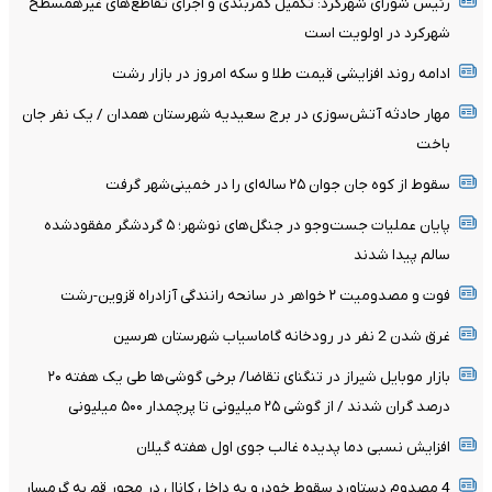
رئیس شورای شهرکرد: تکمیل کمربندی و اجرای تقاطع‌های غیرهمسطح
شهرکرد در اولویت است
ادامه روند افزایشی قیمت طلا و سکه امروز در بازار رشت
مهار حادثه آتش‌سوزی در برج سعیدیه شهرستان همدان / یک نفر جان
باخت
سقوط از کوه جان جوان ۲۵ ساله‌ای را در خمینی‌شهر گرفت
پایان عملیات جست‌وجو در جنگل‌های نوشهر؛ ۵ گردشگر مفقودشده
سالم پیدا شدند
فوت و مصدومیت ۲ خواهر در سانحه رانندگی آزادراه قزوین-رشت
غرق شدن 2 نفر در رودخانه گاماسیاب شهرستان هرسین
بازار موبایل شیراز در تنگنای تقاضا/ برخی گوشی‌ها طی یک هفته ۲۰
درصد گران شدند / از گوشی ۲۵ میلیونی تا پرچمدار ۵۰۰ میلیونی
افزایش نسبی دما پدیده غالب جوی اول هفته گیلان
4 مصدوم دستاورد سقوط خودرو به داخل کانال در محور قم به گرمسار