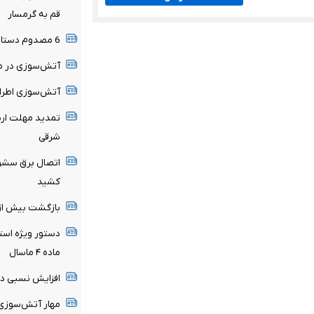
قم به گرمسار
6 مصدوم دستاورد حادثه رانندگی محور میامی به سبزوار
آتش‌سوزی در من
آتش‌سوزی اطراف
تمدید مهلت ارسا
شرقی
اتصال برق سشوا
کشید
بازگشت بیش از ۹۰ درصد زائران گیلانی از کربلای م
دستور ویژه استا
ماده ۴ ماسال
افزایش نسبی دم
مهار آتش‌سوزی