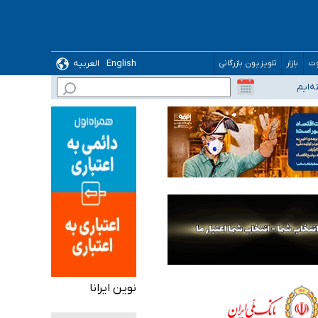
English
العربیه
وت
بازار
تلویزیون بازرگانی
نوین ایرانا