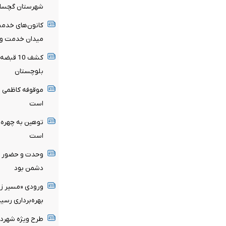
شهرستان گچسار
کانون‌های خدمت
میدان خدمت و 
کشف 10 
بلوچستان
موقوفه کاظمی ظ
است
توهین به چهره‌ه
است
وحدت و حضور م
دشمن بود
ورودی «مسیر زند
بهره‌برداری رسید
طرح ویژه شهردار