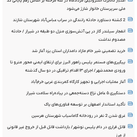
اعتبار کالابرگ الکترونیکی مردادماه در سه مرحله بر اساس رقم پایانی کد
ملی سرپرستان خانوار شارژ می‌شود
2 کشته دستاورد حادثه رانندگی در سراب عباس‌آباد شهرستان شازند
انفجار سیلندر گاز در پی آتش‌سوزی منزل دو طبقه در شیراز / حادثه
مصدوم نداشت
خرید تضمینی شیر خام مازاد دامداران استان یزد آغاز شد
پیگیری‌های مستمر پلیس راهور البرز برای ارتقای ایمنی محور مترو تا
ورودی محمدشهر/ اجرای ۱۳ اقدام ترافیکی در دو سال گذشته
آغاز عملیات اجرایی و تجهیز کارگاه کمربندی غربی خرم‌آباد
دستگیری ۵ عامل نزاع دسته‌جمعی در پیاده‌راه سلامت شیراز
تأکید استاندار اصفهان بر توسعه فناوری‌های پاک
غرق شدن 2 نفر در رودخانه گاماسیاب شهرستان هرسین
قاتل فراری در دام پلیس نوشهر/ بازداشت قاتل قبل از خروج غیر قانونی
از مرز