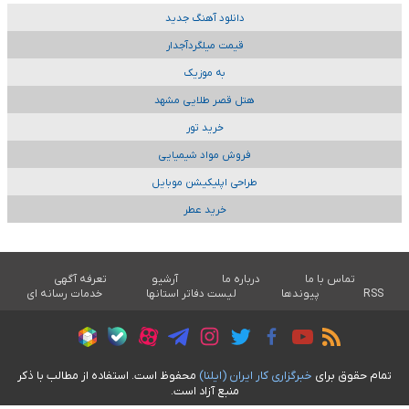
دانلود آهنگ جدید
قیمت میلگردآجدار
به موزیک
هتل قصر طلایی مشهد
خرید تور
فروش مواد شیمیایی
طراحی اپلیکیشن موبایل
خرید عطر
تماس با ما
درباره ما
آرشیو
تعرفه آگهی
RSS
پیوندها
لیست دفاتر استانها
خدمات رسانه ای
تمام حقوق برای
خبرگزاری کار ايران (ايلنا)
محفوظ است. استفاده از مطالب با ذکر
منبع آزاد است.