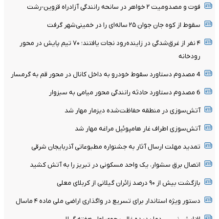
فوت و مصدومیت ۲ خواهر در سانحه رانندگی آزادراه قزوین-رشت
سقوط از کوه جان جوان ۲۵ ساله‌ای را در خمینی‌شهر گرفت
۴ نفر از غرق‌شدگی در زاینده‌رود نجات یافتند؛ ۷۰ تیم پایش در محور
رودخانه
4 مصدوم دستاورد سقوط خودرو به داخل کانال در محور قم به گرمسار
6 مصدوم دستاورد حادثه رانندگی محور میامی به سبزوار
آتش‌سوزی در منطقه حفاظت‌شده دیزمار مهار شد
آتش‌سوزی اطراف غار هامپوئیل مراغه مهار شد
تمدید مهلت ارسال آثار به جشنواره مطبوعاتی آذربایجان شرقی
اتصال برق سشوار، یک واحد مسکونی در تبریز را به آتش کشید
بازگشت بیش از ۹۰ درصد زائران گیلانی از کربلای معلی
دستور ویژه استاندار برای تسریع در واگذاری اراضی ملی ماده ۴ ماسال