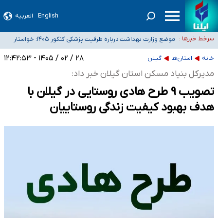
English
العربیه
۴۰ تا ۵۰ روز گرمای نسبی در پیش داریم/ دمای تهران به ۳۸ درجه می‌رسد
موضع وزارت بهداشت درباره ظرفیت پزشکی کنکور ۱۴۰۵: خواستار
سرخط خبرها :
اصلاح ظرفیت‌ها هستیم، اما هنوز پاسخ مشخصی نگرفته‌ایم
تعویق آزمون ورودی دکترای تخصصی فرماندهی صحنه عملیات و
۲۸ / ۰۲ / ۱۴۰۵ - ۱۲:۴۲:۵۳
خبرنگاران راویان حقیقت با دغدغه نان، مسکن و بیمه
دکترای تخصصی جغرافیای نظامی دافوس آجا
خانه
استان‌ها
گیلان
آخرین وضعیت شیوع عفونت‌های تنفسی در کشور/ خوزستان و کرمان بالاتر از
مدیرکل بنیاد مسکن استان گیلان خبر داد:
آستانه هشدار
تصویب ۹ طرح هادی روستایی در گیلان با
هدف بهبود کیفیت زندگی روستاییان